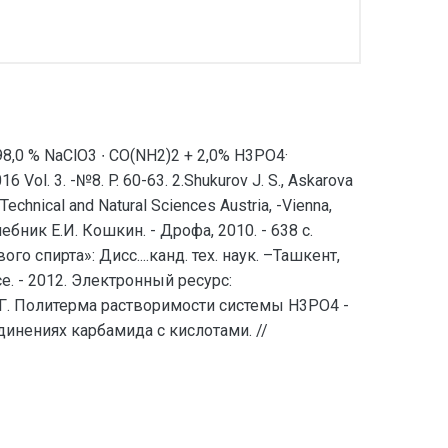
 [98,0 % NaClO3 ∙ CO(NH2)2 + 2,0% H3PO4·
ol. 3. -№8. P. 60-63. 2.Shukurov J. S., Askarova
chnical and Natural Sciences Austria, -Vienna,
бник Е.И. Кошкин. - Дрофа, 2010. - 638 с.
 спирта»: Дисс....канд. тех. наук. –Ташкент,
vice. - 2012. Электронный ресурс:
н К.Г. Политерма растворимости системы H3PO4 -
оединениях карбамида с кислотами. //