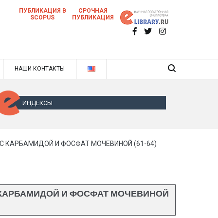
ПУБЛИКАЦИЯ В
СРОЧНАЯ
SCOPUS
ПУБЛИКАЦИЯ
 научных статей в ежемесячном научном
нале
ячном научном журнале
НАШИ КОНТАКТЫ
ИНДЕКСЫ
 КАРБАМИДОЙ И ФОСФАТ МОЧЕВИНОЙ (61-64)
КАРБАМИДОЙ И ФОСФАТ МОЧЕВИНОЙ