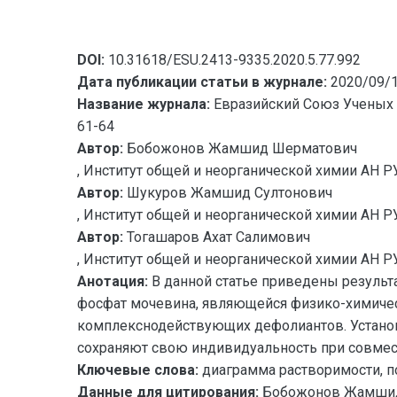
DOI:
10.31618/ESU.2413-9335.2020.5.77.992
Дата публикации статьи в журнале:
2020/09/
Название журнала:
Евразийский Союз Ученых 
61-64
Автор:
Бобожонов Жамшид Шерматович
, Институт общей и неорганической химии АН РУ
Автор:
Шукуров Жамшид Султонович
, Институт общей и неорганической химии АН РУ
Автор:
Тогашаров Ахат Салимович
, Институт общей и неорганической химии АН РУ
Анотация:
В данной статье приведены результ
фосфат мочевина, являющейся физико-химичес
комплекснодействующих дефолиантов. Установл
сохраняют свою индивидуальность при совмес
Ключевые слова:
диаграмма растворимости, по
Данные для цитирования:
Бобожонов Жамшид