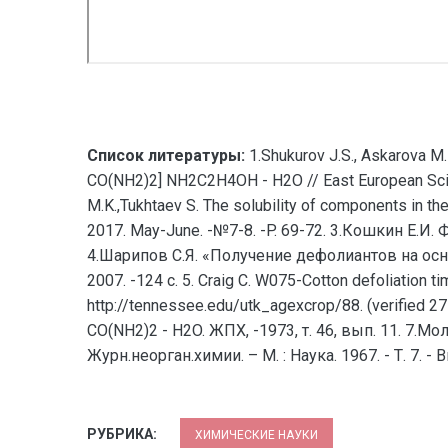
Список литературы:
1.Shukurov J.S., Askarova M.
CO(NH2)2] NH2C2H4OH - H2O // East European Scien
M.K.,Tukhtaev S. The solubility of components in 
2017. May-June. -№7-8. -P. 69-72. 3.Кошкин Е.И
4.Шарипов С.Я. «Получение дефолиантов на основ
2007. -124 с. 5. Craig C. W075-Cotton defoliation 
http://tennessee.edu/utk_agexcrop/88. (verified
CO(NH2)2 - H2O. ЖПХ, -1973, т. 46, вып. 11. 7.М
Журн.неорган.химии. – М. : Наука. 1967. - Т. 7. - 
РУБРИКА:
ХИМИЧЕСКИЕ НАУКИ