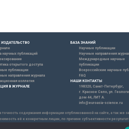
 ИЗДАТЕЛЬСТВО
БАЗА ЗНАНИЙ
рнале
Научные публикации
а научных публикаций
Научные направления журна
ексирование
Международные научные
тика открытого доступа
публикации
ные публикации
Всероссийские научные пуб
ные направления журнала
FAQ
кционная коллегия
НАШИ КОНТАКТЫ
ЦИЯ В ЖУРНАЛЕ
198320, Санкт-Петербург,
г. Красное Село, ул. Геолог
дом 44, ЛИТ А.
info@euroasia-science.ru
а точность содержания информации опубликованной на сайте, а так же 
енимость её к конкретным лицам, по причине субъективности результат
ы информации, Сайт не несет ответственности за информацию, присыла