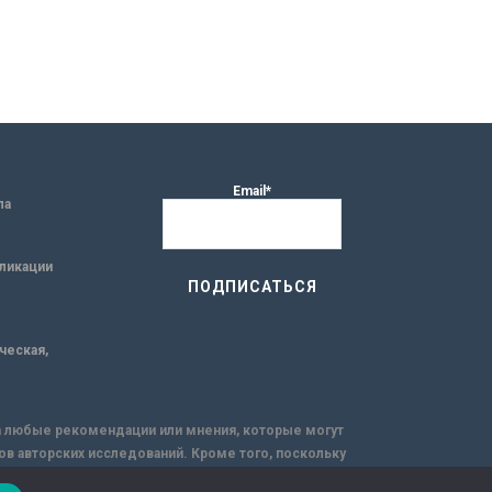
Email*
ла
ликации
ическая,
за любые рекомендации или мнения, которые могут
ов авторских исследований. Кроме того, поскольку
емую через интернет.