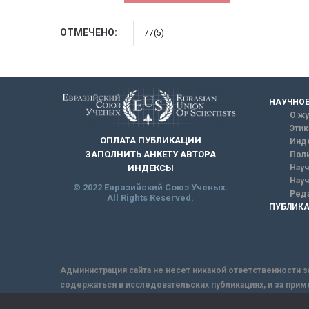
ОТМЕЧЕНО:
77(5)
НАУЧНОЕ
О жу
Этик
ОПЛАТА ПУБЛИКАЦИИ
Инд
ЗАПОЛНИТЬ АНКЕТУ АВТОРА
Поли
Науч
ИНДЕКСЫ
Науч
© 2022 Евразийский Союз Ученых.
Реда
All Rights Reserved.
ПУБЛИКА
Администрация сайта не несет никакой ответственности з
содержаться в исследовательских публикациях, и за прим
интернет не обеспечивает в полной мере надежной защит