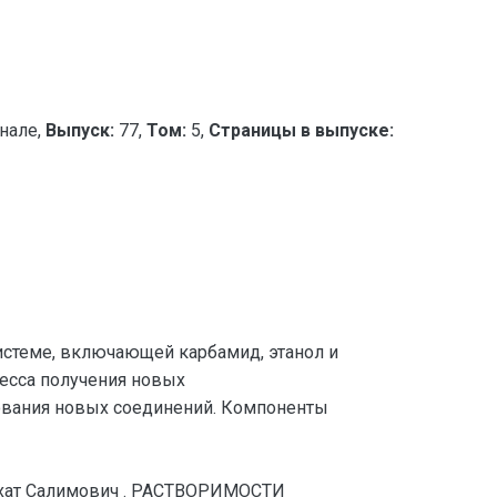
нале,
Выпуск:
77,
Том:
5,
Страницы в выпуске:
истеме, включающей карбамид, этанол и
есса получения новых
зования новых соединений. Компоненты
хат Салимович . РАСТВОРИМОСТИ