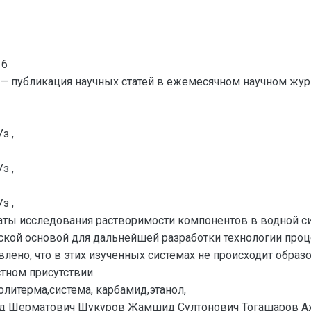
16
— публикация научных статей в ежемесячном научном жур
з ,
з ,
з ,
аты исследования растворимости компонентов в водной с
кой основой для дальнейшей разработки технологии проц
ено, что в этих изученных системах не происходит обра
тном присутствии.
литерма,система, карбамид,этанол,
 Шерматович Шукуров Жамшид Султонович Тогашаров А