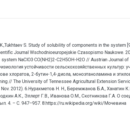
K.,Tukhtaev S. Study of solubility of components in the system
tific Journal Wschodnioeuropejskie Czasopismo Naukowe. 2016 V
the system NaClO3·CO(NH2)2-C2H5OH-H2O // Austrian Journal of Te
. Физиология устойчивости сельскохозяйственных культур: уче
е хлоратов, 2-бутин-1,4-диола, моноэтаноламина и этилового
timing // The University of Tennessee Agricultural Extension Ser
 27 Nov. 2012). 6.Нурахметов Н. Н., Беремжанов Б.А., Ханати
олодкин А.К., Эллерт Г.В., Иванова О.М., Скотникова Г.А. О с
Вып. 4. – С. 947–957. 8.https://ru.wikipedia.org/wiki/Мочевина