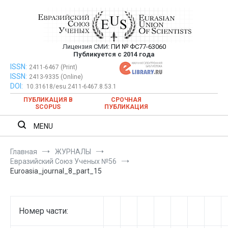
Перейти
к
содержимому
Лицензия СМИ:
ПИ № ФС77-63060
Евразийский Союз Ученых —
Публикуется с 2014 года
публикация научных статей в
ISSN:
Евразийский Союз Ученых — публикация научных статей в
2411-6467 (Print)
ISSN:
2413-9335 (Online)
ежемесячном научном журнале
ежемесячном научном журнале
DOI:
10.31618/esu.2411-6467.8.53.1
ПУБЛИКАЦИЯ В
СРОЧНАЯ
SCOPUS
ПУБЛИКАЦИЯ
MENU
Главная
ЖУРНАЛЫ
Евразийский Союз Ученых №56
Euroasia_journal_8_part_15
Номер части: