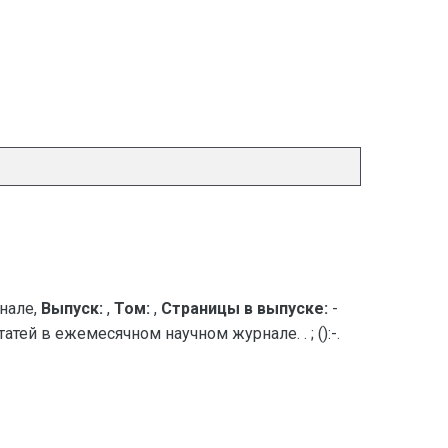
нале,
Выпуск:
,
Том:
,
Страницы в выпуске:
-
атей в ежемесячном научном журнале. . ; ():-.