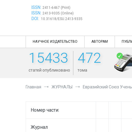
Перейти
ISSN:
к
2411-6467 (Print)
ISSN:
содержимому
2413-9335 (Online)
DOI:
10.31618/ESU.2413-9335
НАУЧНОЕ ИЗДАТЕЛЬСТВО
АВТОРАМ
ПУБЛ
15433
472
статей опубликовано
тома
Главная
ЖУРНАЛЫ
Евразийский Союз Учен
Номер части:
Журнал