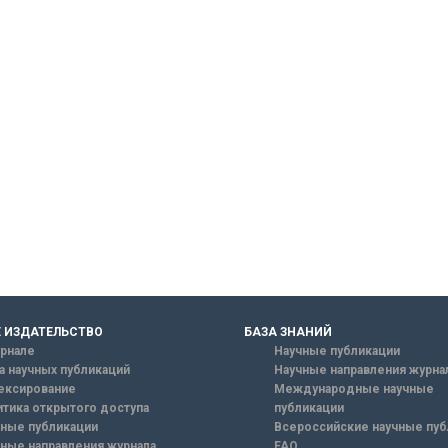
 ИЗДАТЕЛЬСТВО
БАЗА ЗНАНИЙ
рнале
Научные публикации
а научных публикаций
Научные направления журна
ексирование
Международные научные
тика открытого доступа
публикации
ные публикации
Всероссийские научные пуб
ные направления журнала
FAQ