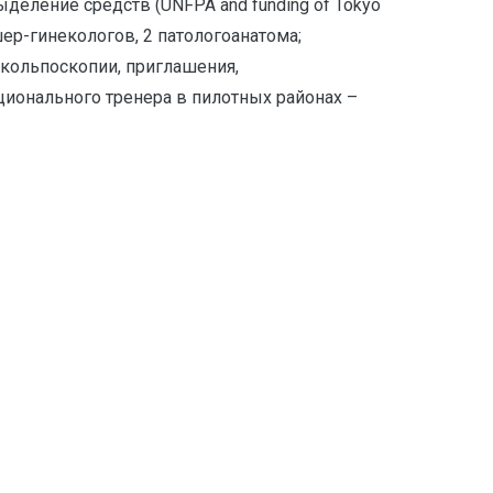
деление средств (UNFPA and funding of Tokyo
шер-гинекологов, 2 патологоанатома;
 кольпоскопии, приглашения,
ционального тренера в пилотных районах –