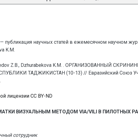
— публикация научных статей в ежемесячном научном жур
va K.M.
hmedov Z.B., Dzhurabekova K.M. . ОРГАНИЗОВАННЫЙ СКР
УБЛИКИ ТАДЖИКИСТАН (10-13) // Евразийский Союз Учен
.
ной лицензии CC BY-ND
МАТКИ ВИЗУАЛЬНЫМ МЕТОДОМ VIA/VILI В ПИЛОТНЫХ 
учный сотрудник