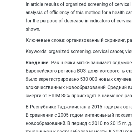
In article results of organized screening of cervical
analysis of efficiency of this method for a health ca
for the purpose of decrease in indicators of cervica
shown.
Ключевые слова: организованный скрининг, ра
Keywords: organized screening, cervical cancer, vi
Введение.
Рак шейки матки занимает седьмое
Европейского региона ВОЗ, доля которого в ст
было зарегистрировано 530 000 новых случаев 
злокачественных новообразований. Средний воз
смерти от РШМ 85% происходят в наименее разви
В Республике Таджикистан в 2015 году рак орг
В сравнении с 2005 годом интенсивный показат
новообразований. В период с 2010 по 2015 гг
тенденцией к росту заболеваемости. К 2020 го