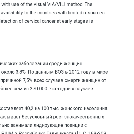
an with use of the visual VIA/VILI method. The
 availability to the countries with limited resources
tection of cervical cancer at early stages is
гических заболеваний среди женщин
 около 3,8%. По данным ВОЗ в 2012 году в мире
 причиной 7,5% всех случаев смерти женщин от
 более чем из 270 000 ежегодных случаев
ставляет 40,2 на 100 тыс. женского населения.
доказывает безусловный рост злокачественных
бильно занимали лидирующие позиции с
 РШМ в Республике Таджикистан [1, С. 199-208,