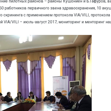
ление пилотных районов – районы Кушониён и Б.Гафуров; вы
– 150 работников первичного звена здравоохранения, 10 аку
 скрининга с применением протокола VIA/VILI, протокола
 VIA/VILI – июль-август 2017; мониторинг и менторинг на