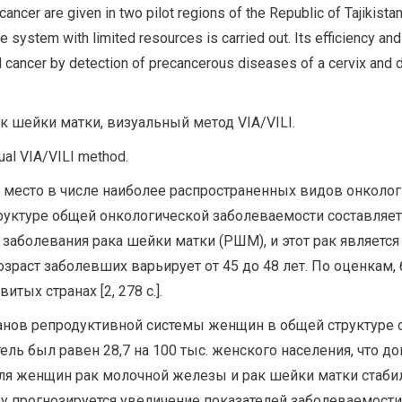
 cancer are given in two pilot regions of the Republic of Tajikist
re system with limited resources is carried out. Its efficiency and
l cancer by detection of precancerous diseases of a cervix and de
к шейки матки, визуальный метод VIA/VILI.
sual VIA/VILI method.
 место в числе наиболее распространенных видов онколо
руктуре общей онкологической заболеваемости составляет
заболевания рака шейки матки (РШМ), и этот рак является
раст заболевших варьирует от 45 до 48 лет. По оценкам,
тых странах [2, 278 с.].
анов репродуктивной системы женщин в общей структуре со
ель был равен 28,7 на 100 тыс. женского населения, что 
. для женщин рак молочной железы и рак шейки матки ста
ду прогнозируется увеличение показателей заболеваемости