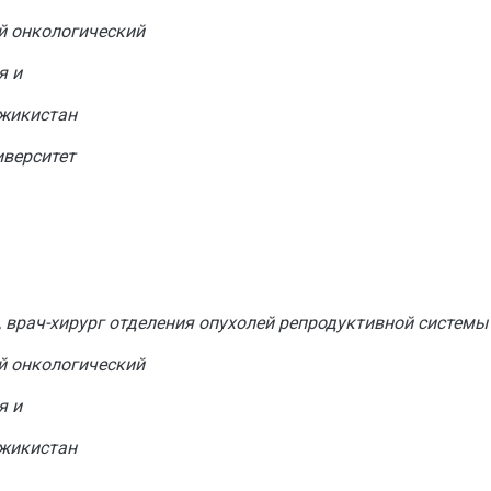
й онкологический
я и
джикистан
иверситет
, врач-хирург отделения опухолей репродуктивной систем
й онкологический
я и
джикистан