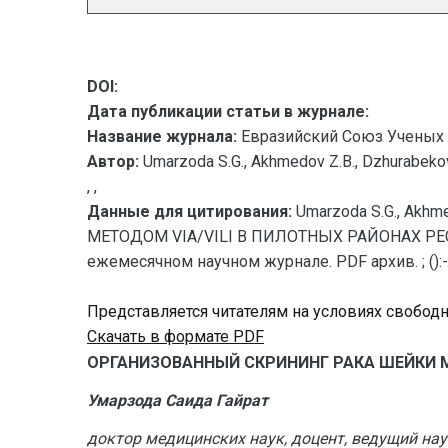
DOI:
Дата публикации статьи в журнале:
Название журнала:
Евразийский Союз Ученых 
Автор:
Umarzoda S.G., Akhmedov Z.B., Dzhurabeko
, ,
Данные для цитирования:
Umarzoda S.G., Ak
МЕТОДОМ VIA/VILI В ПИЛОТНЫХ РАЙОНАХ РЕСП
ежемесячном научном журнале. PDF архив. ; ():-
Представляется читателям на условиях свобод
Скачать в формате PDF
ОРГАНИЗОВАННЫЙ СКРИНИНГ РАКА ШЕЙКИ 
Умарзода Саида Гайрат
доктор медицинских наук, доцент, ведущий на