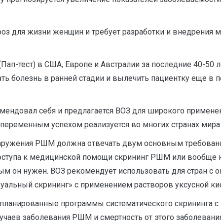
оз для жизни женщин и требует разработки и внедрения м
Пап-тест) в США, Европе и Австралии за последние 40-50
ть болезнь в ранней стадии и вылечить пациентку еще в пер
мендовал себя и предлагается ВОЗ для широкого примене
еременным успехом реализуется во многих странах мира [3, С
наружения РШМ должна отвечать двум основным требовани
доступа к медицинской помощи скрининг РШМ или вообще н
м он нужен. ВОЗ рекомендует использовать для стран с 
льный скрининг» с применением растворов уксусной кисло
спланированные программы систематического скрининга с
лучаев заболевания РШМ и смертность от этого заболевани