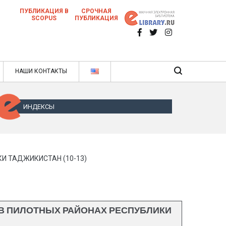
ПУБЛИКАЦИЯ В
СРОЧНАЯ
SCOPUS
ПУБЛИКАЦИЯ
 научных статей в ежемесячном научном
нале
ячном научном журнале
НАШИ КОНТАКТЫ
ИНДЕКСЫ
И ТАДЖИКИСТАН (10-13)
 В ПИЛОТНЫХ РАЙОНАХ РЕСПУБЛИКИ