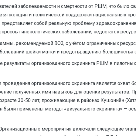
телей заболеваемости и смертности от РШМ, что было связ
овья женщин и политической поддержки национальных про
М представляет собой реальную проблему здравоохранения;
осов гинекологических заболеваний; недостаток ресурсов 
аммы, рекомендуемой ВОЗ, с учётом ограниченных ресурс
болеваний шейки матки и предотвращению большинства 
 результаты организованного скрининга РШМ в пилотных
 проведения организованного скрининга является охват б
ение полученных ими навыков для оценки результатов. П
расте 30-50 лет, проживающие в районах Кушониён (Хатл
ин были применены методы «визуального скрининга» — ос
Организационные мероприятия включали следующие этапы: