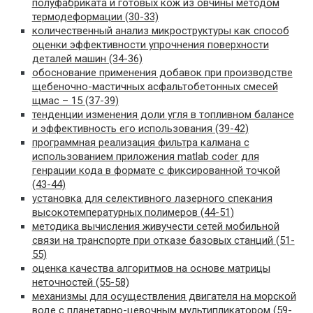
полуфабриката и готовых кож из овчины методом
термодеформации (30-33)
количественный анализ микроструктуры как способ
оценки эффективности упрочнения поверхности
деталей машин (34-36)
обоснование применения добавок при производстве
щебеночно-мастичных асфальтобетонных смесей
щмас – 15 (37-39)
тенденции изменения доли угля в топливном балансе
и эффективность его использования (39-42)
программная реализация фильтра калмана с
использованием приложения matlab coder для
генрации кода в формате с фиксированной точкой
(43-44)
установка для селективного лазерного спекания
высокотемпературных полимеров (44-51)
методика вычисления живучести сетей мобильной
связи на транспорте при отказе базовых станций (51-
55)
оценка качества алгоритмов на основе матрицы
неточностей (55-58)
механизмы для осуществления двигателя на морской
воде с планетарно-цевочным мультипликатором (59-