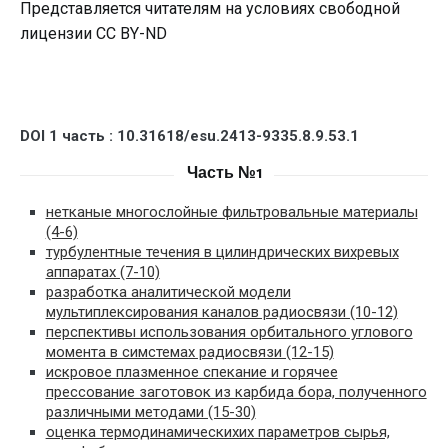
Представляется читателям на условиях свободной
лицензии CC BY-ND
D
OI 1 часть : 10.31618/esu.2413-9335.8.9.53.1
Часть №1
нетканые многослойные фильтровальные материалы
(4-6)
турбулентные течения в цилиндрических вихревых
аппаратах (7-10)
разработка аналитической модели
мультиплексирования каналов радиосвязи (10-12)
перспективы использования орбитального углового
момента в симстемах радиосвязи (12-15)
искровое плазменное спекание и горячее
прессование заготовок из карбида бора, полученного
различными методами (15-30)
оценка термодинамическихих параметров сырья,