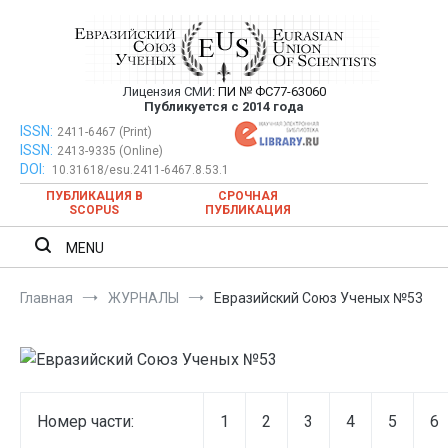
Перейти
к
содержимому
Лицензия СМИ:
ПИ № ФС77-63060
Евразийский Союз Ученых —
Публикуется с 2014 года
публикация научных статей в
ISSN:
Евразийский Союз Ученых — публикация научных статей в
2411-6467 (Print)
ISSN:
2413-9335 (Online)
ежемесячном научном журнале
ежемесячном научном журнале
DOI:
10.31618/esu.2411-6467.8.53.1
ПУБЛИКАЦИЯ В
СРОЧНАЯ
SCOPUS
ПУБЛИКАЦИЯ
MENU
Главная
ЖУРНАЛЫ
Евразийский Союз Ученых №53
Номер части:
1
2
3
4
5
6