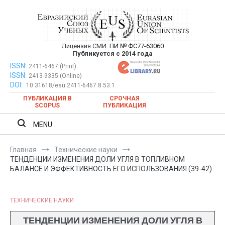
Перейти
к
содержимому
Лицензия СМИ:
ПИ № ФС77-63060
Евразийский Союз Ученых —
Публикуется с 2014 года
публикация научных статей в
ISSN:
Евразийский Союз Ученых — публикация научных статей в
2411-6467 (Print)
ISSN:
2413-9335 (Online)
ежемесячном научном журнале
ежемесячном научном журнале
DOI:
10.31618/esu.2411-6467.8.53.1
ПУБЛИКАЦИЯ В
СРОЧНАЯ
SCOPUS
ПУБЛИКАЦИЯ
MENU
Главная
Технические науки
ТЕНДЕНЦИИ ИЗМЕНЕНИЯ ДОЛИ УГЛЯ В ТОПЛИВНОМ
БАЛАНСЕ И ЭФФЕКТИВНОСТЬ ЕГО ИСПОЛЬЗОВАНИЯ (39-42)
ТЕХНИЧЕСКИЕ НАУКИ
ТЕНДЕНЦИИ ИЗМЕНЕНИЯ ДОЛИ УГЛЯ В