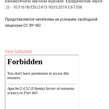
ежемесячном научном журнале. Юридические науки.
; ():-. 10.31618/ESU.2413-9335.2019.3.67.356
Представляется читателям на условиях свободной
лицензии CC BY-ND
View Fullscreen
Перейти
к
содержимому
PDF