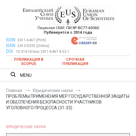
Перейти
к
содержимому
Лицензия СМИ:
ПИ № ФС77-63060
Евразийский Союз Ученых —
Публикуется с 2014 года
публикация научных статей в
ISSN:
Евразийский Союз Ученых — публикация научных статей в
2411-6467 (Print)
ISSN:
2413-9335 (Online)
ежемесячном научном журнале
ежемесячном научном журнале
DOI:
10.31618/esu.2411-6467.8.53.1
ПУБЛИКАЦИЯ В
СРОЧНАЯ
SCOPUS
ПУБЛИКАЦИЯ
MENU
Главная
Юридические науки
ПРОБЛЕМЫ ПРИМЕНЕНИЯ МЕР ГОСУДАРСТВЕННОЙ ЗАЩИТЫ
И ОБЕСПЕЧЕНИЯ БЕЗОПАСНОСТИ УЧАСТНИКОВ
УГОЛОВНОГО ПРОЦЕССА (31-33)
ЮРИДИЧЕСКИЕ НАУКИ