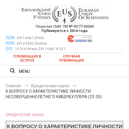
Перейти
к
содержимому
Лицензия СМИ:
ПИ № ФС77-63060
Евразийский Союз Ученых —
Публикуется с 2014 года
публикация научных статей в
ISSN:
Евразийский Союз Ученых — публикация научных статей в
2411-6467 (Print)
ISSN:
2413-9335 (Online)
ежемесячном научном журнале
ежемесячном научном журнале
DOI:
10.31618/esu.2411-6467.8.53.1
ПУБЛИКАЦИЯ В
СРОЧНАЯ
SCOPUS
ПУБЛИКАЦИЯ
MENU
Главная
Юридические науки
К ВОПРОСУ О ХАРАКТЕРИСТИКЕ ЛИЧНОСТИ
НЕСОВЕРШЕННОЛЕТНЕГО КИБЕРБУЛЛЕРА (33-35)
ЮРИДИЧЕСКИЕ НАУКИ
К ВОПРОСУ О ХАРАКТЕРИСТИКЕ ЛИЧНОСТИ