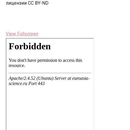
лицензии CC BY-ND
View Fullscreen
Перейти
к
содержимому
PDF