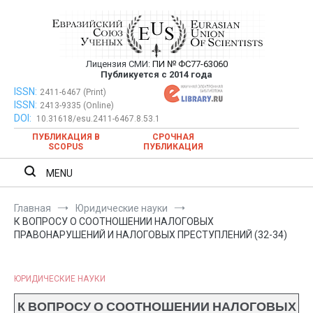
Перейти
к
содержимому
Лицензия СМИ:
ПИ № ФС77-63060
Евразийский Союз Ученых —
Публикуется с 2014 года
публикация научных статей в
ISSN:
Евразийский Союз Ученых — публикация научных статей в
2411-6467 (Print)
ISSN:
2413-9335 (Online)
ежемесячном научном журнале
ежемесячном научном журнале
DOI:
10.31618/esu.2411-6467.8.53.1
ПУБЛИКАЦИЯ В
СРОЧНАЯ
SCOPUS
ПУБЛИКАЦИЯ
MENU
Главная
Юридические науки
К ВОПРОСУ О СООТНОШЕНИИ НАЛОГОВЫХ
ПРАВОНАРУШЕНИЙ И НАЛОГОВЫХ ПРЕСТУПЛЕНИЙ (32-34)
ЮРИДИЧЕСКИЕ НАУКИ
К ВОПРОСУ О СООТНОШЕНИИ НАЛОГОВЫХ