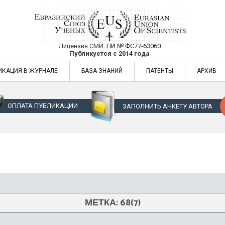
Лицензия СМИ:
ПИ № ФС77-63060
Евразийский Союз Ученых — публикация
Публикуется с 2014 года
жур
Евразийский Союз Ученых — публикация научных статей в ежемес
ИКАЦИЯ В ЖУРНАЛЕ
БАЗА ЗНАНИЙ
ПАТЕНТЫ
АРХИВ
ОПЛАТА ПУБЛИКАЦИИ
ЗАПОЛНИТЬ АНКЕТУ АВТОРА
МЕТКА:
68(7)