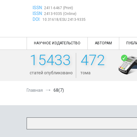
Перейти
ISSN:
к
2411-6467 (Print)
ISSN:
содержимому
2413-9335 (Online)
DOI:
10.31618/ESU.2413-9335
НАУЧНОЕ ИЗДАТЕЛЬСТВО
АВТОРАМ
ПУБЛ
15433
472
статей опубликовано
тома
Главная
68(7)