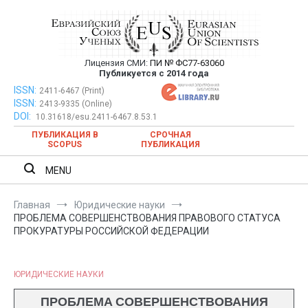
Перейти
к
содержимому
Лицензия СМИ:
ПИ № ФС77-63060
Евразийский Союз Ученых —
Публикуется с 2014 года
публикация научных статей в
ISSN:
Евразийский Союз Ученых — публикация научных статей в
2411-6467 (Print)
ISSN:
2413-9335 (Online)
ежемесячном научном журнале
ежемесячном научном журнале
DOI:
10.31618/esu.2411-6467.8.53.1
ПУБЛИКАЦИЯ В
СРОЧНАЯ
SCOPUS
ПУБЛИКАЦИЯ
MENU
Главная
Юридические науки
ПРОБЛЕМА СОВЕРШЕНСТВОВАНИЯ ПРАВОВОГО СТАТУСА
ПРОКУРАТУРЫ РОССИЙСКОЙ ФЕДЕРАЦИИ
ЮРИДИЧЕСКИЕ НАУКИ
ПРОБЛЕМА СОВЕРШЕНСТВОВАНИЯ