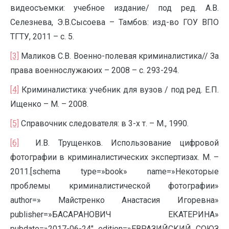
видеосъемки: учебное издание/ под ред. А.В.
Селезнева, Э.В.Сысоева – Тамбов: изд-во ГОУ ВПО
ТГТУ, 2011 – с. 5.
[3]
Маликов С.В. Военно-полевая криминалистика// За
права военнослужаюих – 2008 – с. 293-294.
[4]
Криминалистика: учебник для вузов / под ред. Е.П.
Ищенко – М. – 2008.
[5]
Справочник следователя: в 3-х т. – М., 1990.
[6]
И.В. Трущенков. Использование цифровой
фотографии в криминалистических экспертизах. М. –
2011.[schema type=»book» name=»Некоторые
проблемы криминалистической фотографии»
author=» Майстренко Анастасия Игоревна»
publisher=»БАСАРАНОВИЧ ЕКАТЕРИНА»
pubdate=»2017-06-24″ edition=»ЕВРАЗИЙСКИЙ СОЮЗ