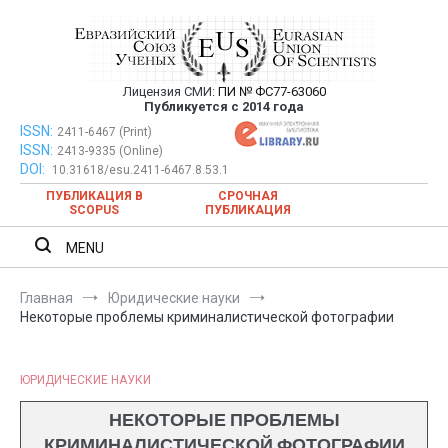
Перейти
к
содержимому
Лицензия СМИ:
ПИ № ФС77-63060
Евразийский Союз Ученых —
Публикуется с 2014 года
публикация научных статей в
ISSN:
Евразийский Союз Ученых — публикация научных статей в
2411-6467 (Print)
ISSN:
2413-9335 (Online)
ежемесячном научном журнале
ежемесячном научном журнале
DOI:
10.31618/esu.2411-6467.8.53.1
ПУБЛИКАЦИЯ В
СРОЧНАЯ
SCOPUS
ПУБЛИКАЦИЯ
MENU
Главная
Юридические науки
Некоторые проблемы криминалистической фотографии
ЮРИДИЧЕСКИЕ НАУКИ
НЕКОТОРЫЕ ПРОБЛЕМЫ
КРИМИНАЛИСТИЧЕСКОЙ ФОТОГРАФИИ