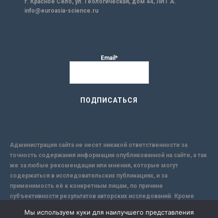
г. Красное Село, ул. Геологическая, дом 44, ЛИТ А.
info@euroasia-science.ru
Email*
Администрация сайта не несет никакой ответственности за
точность содержания информации опубликованной на сайте, а так
же за любые рекомендации или мнения, которые могут
содержаться в исследовательских публикациях, и за
применимость её к конкретным лицам, по причине
субъективности результатов авторских исследований. Кроме
того, поскольку интернет не обеспечивает в полной мере
Мы используем куки для наилучшего представления
надежной защиты информации, Сайт не несет ответственности за