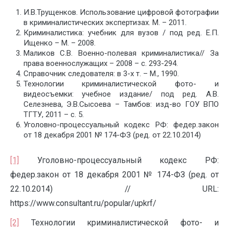
И.В.Трущенков. Использование цифровой фотографии
в криминалистических экспертизах. М. – 2011.
Криминалистика: учебник для вузов / под ред. Е.П.
Ищенко – М. – 2008.
Маликов С.В. Военно-полевая криминалистика// За
права военнослужащих – 2008 – с. 293-294.
Справочник следователя: в 3-х т. – М., 1990.
Технологии криминалистической фото- и
видеосъемки: учебное издание/ под ред. А.В.
Селезнева, Э.В.Сысоева – Тамбов: изд-во ГОУ ВПО
ТГТУ, 2011 – с. 5.
Уголовно-процессуальный кодекс РФ: федер.закон
от 18 декабря 2001 № 174-ФЗ (ред. от 22.10.2014)
[1]
Уголовно-процессуальный кодекс РФ:
федер.закон от 18 декабря 2001 № 174-ФЗ (ред. от
22.10.2014) // URL:
https://www.consultant.ru/popular/upkrf/
[2]
Технологии криминалистической фото- и