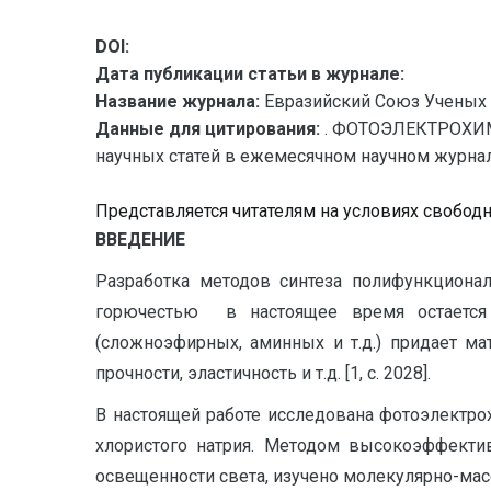
DOI:
Дата публикации статьи в журнале:
Название журнала:
Евразийский Союз Ученых 
Данные для цитирования:
. ФОТОЭЛЕКТРОХИМ
научных статей в ежемесячном научном журнале. 
Представляется читателям на условиях свобод
ВВЕДЕНИЕ
Разработка методов синтеза полифункцион
горючестью в настоящее время остается 
(сложноэфирных, аминных и т.д.) придает ма
прочности, эластичность и т.д. [1, с. 2028].
В настоящей работе исследована фотоэлектр
хлористого натрия. Методом высокоэффектив
освещенности света, изучено молекулярно-ма