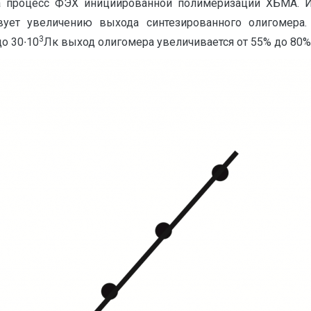
а процесс ФЭХ инициированной полимеризации ХБМА. Из
твует увеличению выхода синтезированного олигомера.
3
до 30∙10
Лк выход олигомера увеличивается от 55% до 80%