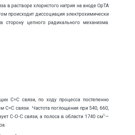
а в растворе хлористого натрия на аноде ОрТА
том происходит диссоциация электрохимически
в сторону цепного радикального механизма.
ющих С=C связи, по ходу процесса постепенно
м С=С связи. Частота поглощения при 540, 660,
1
зует С-О-С связи, а полоса в области 1740 см
—
ра.