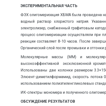
ЭКСПЕРИМЕНТАЛЬНАЯ ЧАСТЬ
ФЭХ олигомеризация ХБМА была проведена на и
водный раствор хлористого натрия. Указ
электролизер, снабженный графитовым катодо
процесс олигомеризации осуществляли при пло
реакции составляет 8-10 часов. После заверш
Органический слой после промывки и отгонки 
Молекулярные массы (ММ) и молекуляр
высокоэффективной эксклюзионной хроматог
Использованы две колонки размером 3.3×15
Элюент-диметилформамид, скорость потока 0.
использованием полиэтиленгликолевых стандар
ИК-спектры мономера и полученного олигомера
ОБСУЖДЕНИЕ РЕЗУЛЬТАТОВ