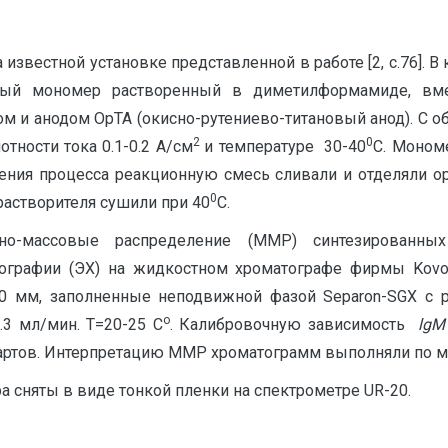
звестной установке представленной в работе [2, с.76]. В
анный мономер растворенный в диметилформамиде, в
м и анодом ОрТА (окисно-рутениево-титановый анод). С
2
0
тности тока 0.1-0.2 А/см
и температуре 30-40
С. Мономе
ения процесса реакционную смесь сливали и отделяли ор
0
растворителя сушили при 40
С.
но-массовые распределение (ММР) синтезированн
рафии (ЭХ) на жидкостном хроматографе фирмы Kovo 
0 мм, заполненные неподвижной фазой Separon-SGX с р
о
3 мл/мин. Т=20-25 С
. Калибровочную зависимость
lgM
тов. Интерпретацию ММР хроматограмм выполняли по мето
 сняты в виде тонкой пленки на спектрометре UR-20.