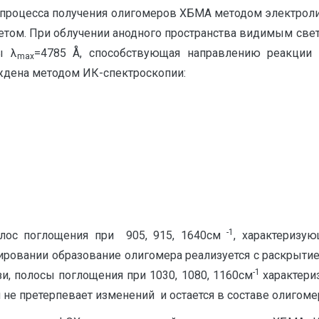
процесса получения олигомеров ХБМА методом электролиз
том. При облучении анодного пространства видимым све
ы λ
=4785 Å, способствующая направлению реакции 
max
ждена методом ИК-спектроскопии:
-1
полос поглощения при 905, 915, 1640см
, характеризу
ировании образование олигомера реализуется с раскрытие
-1
зи, полосы поглощения при 1030, 1080, 1160см
характери
 не претерпевает изменений и остается в составе олигоме