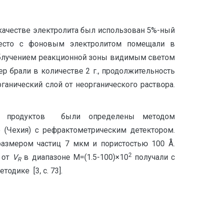
 качестве электролита был использован 5%-ный
место с фоновым электролитом помещали в
 облучением реакционной зоны видимым светом
р брали в количестве 2 г., продолжительность
ганический слой от неорганического раствора.
ых продуктов были определены методом
(Чехия) c рефрактометрическим детектором.
азмером частиц 7 мкм и пористостью 100 Å.
2
от
V
в диапазоне М=(1.5-100)×10
получали с
R
дике [3, с. 73].