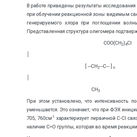
В работе приведены результаты исследования 
при облучении реакционной зоны видимым све
генерируемого хлора при поглощении волн
Представленная структура олигомера подтвер
COO(CH
)
Cl
2
4
׀
[ ─CH
─C─ ]
2
n
׀
CH
3
При этом установлено, что интенсивность 
уменьшается. Это означает, что при ФЭХ иници
-1
705, 760см
характеризует первичной C-Cl свя
наличие С=О группы, которая во время реакции