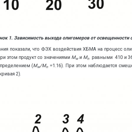
нок
1. Зависимость выхода олигомеров от освещенности 
ия показали, что ФЭХ воздействия ХБМА на процесс оли
ри этом продукт со значениями
M
и
M
равными 410 и 360,
w
n
пределением (
M
/М
=1.16). При этом наблюдается сме
w
n
кривая 2).