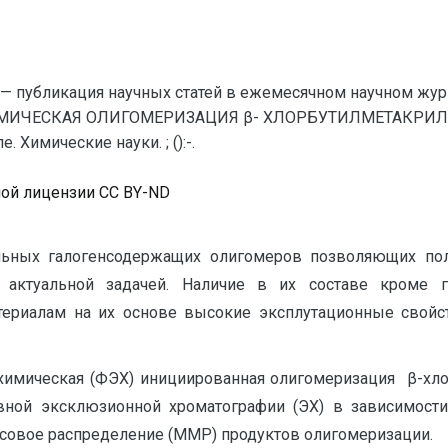
— публикация научных статей в ежемесячном научном жур
ИЧЕСКАЯ ОЛИГОМЕРИЗАЦИЯ β- ХЛОРБУТИЛМЕТАКРИЛАТА 
Химические науки. ; ():-.
ной лицензии CC BY-ND
альных галогенсодержащих олигомеров позволяющих по
актуальной задачей. Наличие в их составе кроме г
териалам на их основе высокие эксплутационные свойст
охимическая (ФЭХ) инициированная олигомеризация β-хло
ной эксклюзионной хроматографии (ЭХ) в зависимости 
ссовое распределение (ММР) продуктов олигомеризации.