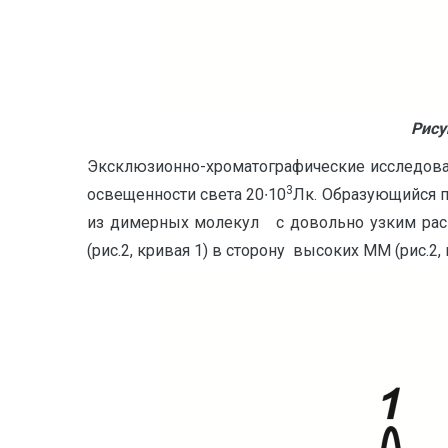
Рису
Эксклюзионно-хроматографические исследован
3
освещенности света 20∙10
Лк. Образующийся п
из димерных молекул с довольно узким рас
(рис.2, кривая 1) в сторону высоких ММ (рис.2, 