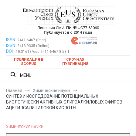
Перейти
к
содержимому
Лицензия СМИ:
ПИ № ФС77-63060
Евразийский Союз Ученых —
Публикуется с 2014 года
публикация научных статей в
ISSN:
Евразийский Союз Ученых — публикация научных статей в
2411-6467 (Print)
ISSN:
2413-9335 (Online)
ежемесячном научном журнале
ежемесячном научном журнале
DOI:
10.31618/esu.2411-6467.8.53.1
ПУБЛИКАЦИЯ В
СРОЧНАЯ
SCOPUS
ПУБЛИКАЦИЯ
MENU
Главная
Химические науки
СИНТЕЗ И ИССЛЕДОВАНИЕ ПОТЕНЦИАЛЬНЫХ
БИОЛОГИЧЕСКИ АКТИВНЫХ ОЛИГОАЛКИЛОВЫХ ЭФИРОВ
АЦЕТИЛСАЛИЦИЛОВОЙ КИСЛОТЫ
ХИМИЧЕСКИЕ НАУКИ