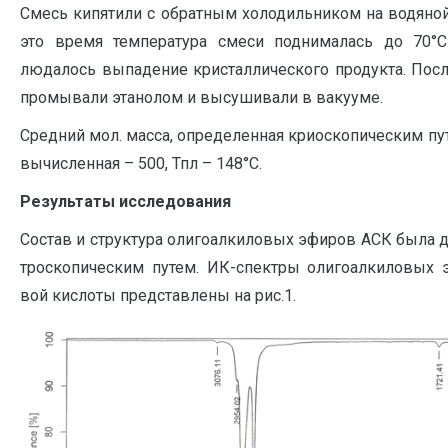
Смесь кипятили с обратным холодильником на водяной б
это время температура смеси поднималась до 70°С
людалось выпадение кристаллического продукта. Посл
промывали этанолом и высушивали в вакууме.
Средний мол. масса, определенная криоскопическим путе
вы­численная – 500, Тпл – 148°С.
Результаты исследования
Состав и структура олигоалкиловых эфиров АСК была 
троскопическим путем. ИК-спектры олигоалкиловых э
вой кислоты представлены на рис.1.