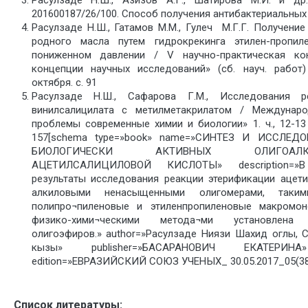
201600187/26/100. Способ получения антибактериальных
Расулзаде Н.Ш., Гатамов М.М., Гулеч М.Г.Г. Получение
родного масла путем гидрокрекинга этилен-пропил
пониженном давлении / V научно-практическая ко
концепции научных исследований» (сб. науч. работ
октября. с. 91
Расулзаде Н.Ш., Сафарова Г.М., Исследования р
винилсалицилата с метилметакрилатом / Междунаро
проблемы современные химии и биологии» 1. ч., 12-13 
157[schema type=»book» name=»СИНТЕЗ И ИССЛЕ
БИОЛОГИЧЕСКИ АКТИВНЫХ ОЛИГОАЛ
АЦЕТИЛСАЛИЦИЛОВОЙ КИСЛОТЫ» description=»В
результаты исследования реакции этерификации ацет
алкиловыми ненасыщенными олигомерами, таким
полипро¬пиленовые и этиленпропиленовые макромо
физико-хими¬ческими метода¬ми установлена 
олигоэфиров.» author=»Расулзаде Ниязи Шахид оглы,
кызы» publisher=»БАСАРАНОВИЧ ЕКАТЕРИНА» 
edition=»ЕВРАЗИЙСКИЙ СОЮЗ УЧЕНЫХ_ 30.05.2017_05(38)
Список литературы: