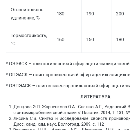
Относительное
180
190
200
удлинение, %
Термостойкость,
160
150
180
°С
* ОЭЭАСК – олигоэтиленовый эфир ацетилсалициловой
* ОПЭАСК – олигопропиленовый эфир ацетилсалицило
* ОЭПЭАСК – олигоэтилен-пропиленовый эфир ацетилс
ЛИТЕРАТУРА
Донцова Э.П, Жарненкова О.А., Снежко А.Г., Узденский 
с антимикробными свойствами // Пластик, 2014, Т. 131, № 1
Лисина С.В. Синтез и исследование свойств производ
Дисс. канд. хим. наук, Волгоград, 2009. с. 112
Расулзаде Н.Ш., Азизов А.Г., Шатирова М.И. и др