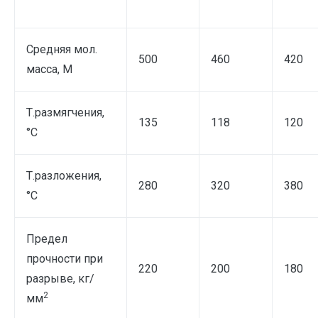
Средняя мол.
500
460
420
масса, М
Т.размягчения,
135
118
120
°С
Т.разложения,
280
320
380
°С
Предел
прочности при
220
200
180
разрыве, кг/
2
мм