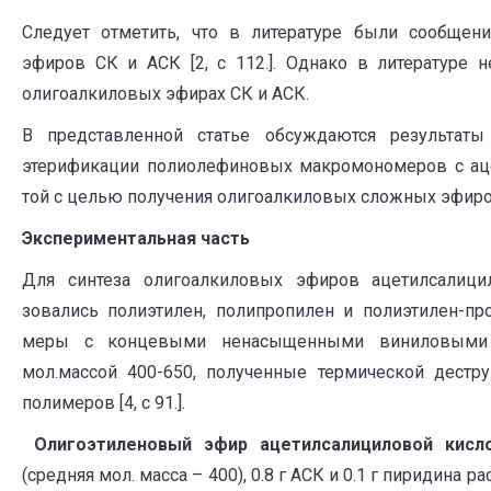
Следует отметить, что в литературе были сообщен
эфиров СК и АСК [2, с 112.]. Однако в литературе 
олигоалки­ловых эфирах СК и АСК.
В представленной статье обсуждаются результаты
этерификации полиолефиновых макромономеров с ац
той с целью получения оли­гоалкиловых сложных эфиро
Экспериментальная часть
Для синтеза олигоалкиловых эфиров ацетилсалици
зовались по­лиэтилен, полипропилен и полиэтилен-п
меры с концевыми ненасы­щенными виниловыми 
мол.массой 400-650, полученные термической дестр
полимеров [4, с 91.].
Олигоэтиленовый эфир ацетилсалициловой кисл
(средняя мол. масса – 400), 0.8 г АСК и 0.1 г пиридина р