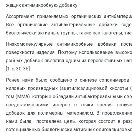
жащих антимикробную добавку.
Ассортимент применяемых органических антибактери
Все орга­нические антибактериальные добавки сод
биологически активные группы, такие как галогены, тиаз
Низкомолекулярные антимикробные добавки пос
поверхности изделия. Поэтому использование высок
робных добавок является од­ним из перспективных нап
[1, с. 30-35].
Ранее нами было сообщено о синтезе сополимеров а
ниловых производных (ацетил)салициловой кислоты (
том (ММА), которые обладали антибактериальными свойст
предс­тавляющими интерес с точки зрения получе
добавок для по­лимерны материалом. В продолжение
нами была постав­лена цель, которая состоит в раз
потен­циальных биоло­гичеcки активных олигоалкиловы