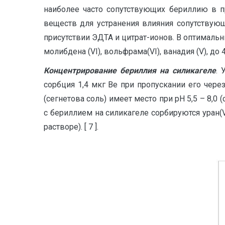
наиболее часто сопутствующих бериллию в пр
веществ для устранения влияния сопутствую
присутствии ЭДТА и цитрат-ионов. В оптимальны
молибдена (VI), вольфрама(VI), ванадия (V), д
Концентрирование бериллия на силикагеле
. 
сорбция 1,4 мкг Ве при пропускании его чере
(сегнетова соль) имеет место при рН 5,5 – 8,0 
с бериллием на силикагеле сорбируются уран(V
растворе). [ 7 ].