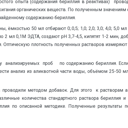
лостого опыта (содержания бериллия в реактивах) прово
жигания органических веществ. По полученным значениям 
к найденному содержанию бериллия.
аны, ёмкостью 50 мл отбирают 0;.0,5; 1,0; 2,0; 3,0; 4,0; 5,
о 2 мл 0,1М ЭДТА, создают рН 3,7-4,5, кипятят 1-2 мин, д
я. Оптическую плотность полученных растворов измеряют 
ку анализируемых проб по содержанию бериллия. Есл
ести анализ из аликвотной части воды, объёмом 25-50 мл
 проводили методом добавок. Для этого к растворам а
азличные количества стандартного раствора бериллия и
ллия по описанной методике. Полученные результаты п
Т