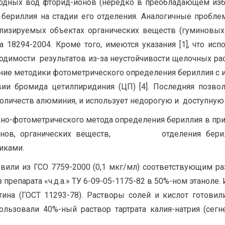
родных вод фторид-ионов (нередко в преобладающем из
риллия на стадии его отделения. Аналогичные проблемы
лизируемых объектах органических веществ (гуминовых 
а 18294-2004. Кроме того, имеются указания [1], что и
водимости результатов из-за неустойчивости щелочных ра
ие методики фотометрического определения бериллия с и
вии бромида цетилпиридиния (ЦП) [4]. Последняя позво
оличеств алюминия, и использует недорогую и доступную 
онно-фотометрического метода определения бериллия в п
д-ионов, органических веществ, отделения берилл
иками.
вили из ГСО 7759-2000 (0,1 мкг/мл) соответствующим ра
из препарата «ч.д.а.» ТУ 6-09-05-1175-82 в 50%-ном этано
ина (ГОСТ 11293-78). Растворы солей и кислот готовили
льзовали 40%-ный раствор тартрата калия-натрия (сегне