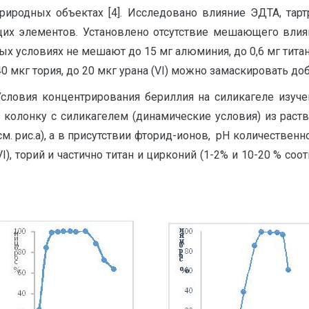
иродных объектах [4]. Исследовано влияние ЭДТА, тартр
щих элементов. Установлено отсутствие мешающего вли
х условиях не мешают до 15 мг алюминия, до 0,6 мг титана,
о 40 мкг тория, до 20 мкг урана (VI) можно замаскировать 
Условия концентрирования бериллия на силикагеле изуч
з колонку с силикагелем (динамические условия) из раст
(см. рис.а), а в присутствии фторид-ионов, рН количественно
I), торий и частично титан и цирконий (1-2% и 10-20 % со