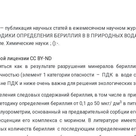
— публикация научных статей в ежемесячном научном жур
ОДИКИ ОПРЕДЕЛЕНИЯ БЕРИЛЛИЯ В В ПРИРОДНЫХ ВОДАХ /
Химические науки. ; ():-.
ной лицензии CC BY-ND
ься как в результате разрушения минералов бериллия,
ностью (элемент 1 категории опасности – ПДК в воде со
не ПДК и ниже очень важна для решения экологических з
ления следовых содержаний бериллия, в том числе в пр
3
методику определения бериллия от 0,1 до 50 мкг/ дм
в пит
уорометрии, основанный на предварительной сорбции его
ресценции его комплекса с морином. В литературе имее
ых количеств бериллия с последующим определением его в 