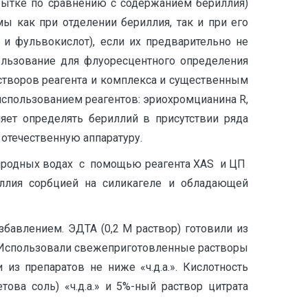
бытке по сравнению с содержанием бериллия)
 как при отделении бериллия, так и при его
и фульвокислот), если их предварительно не
спользование для флуоресцентного определения
створов реагента и комплекса и существенным
спользованием реагентов: эриохромцианина R,
ляет определять бериллий в присутствии ряда
отечественную аппаратуру.
риродных водах c помощью реагента ХАS и ЦП
ия сорбцией на силикагеле и обладающей
збавлением. ЭДТА (0,2 М раствор) готовили из
ле. Использовали свежеприготовленные растворы
 из препаратов не ниже «ч.д.а.». Кислотность
това соль) «ч.д.а.» и 5%-ный раствор цитрата