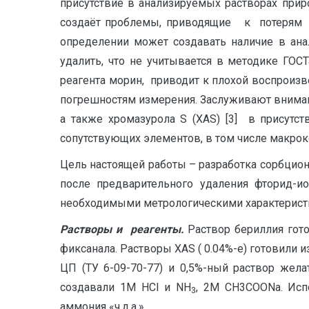
присутствие в анализируемых растворах при
создаёт проблемы, приводящие к потерям бе
определении может создавать наличие в ана
удалить, что не учитывается в методике ГОСТ
реагента морин, приводит к плохой воспроиз
погрешностям измерения. Заслуживают вниман
а также хромазурола S (ХАS) [3] в присутст
сопутствующих элементов, в том числе макрок
Цель настоящей работы – разработка сорбци
после предварительного удаления фтори
необходимыми метрологическими характерист
Растворы и реагенты.
Раствор бериллия гото
фиксанала. Растворы ХАS ( 0.04%-е) готовили 
ЦП (ТУ 6-09-70-77) и 0,5%-ный раствор желат
создавали 1М НСI и NH
, 2М СН3СООNa. Испо
3
аммония «ч.д.а.»