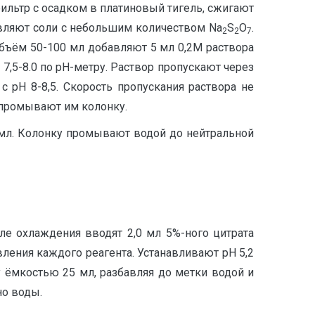
льтр с осадком в платиновый тигель, сжигают
авляют соли с небольшим количеством Na
S
O
.
2
2
7
бъём 50-100 мл добавляют 5 мл 0,2М раствора
7,5-8.0 по рН-метру. Раствор пропускают через
 рН 8-8,5. Скорость пропускания раствора не
 промывают им колонку.
мл. Колонку промывают водой до нейтральной
сле охлаждения вводят 2,0 мл 5%-ного цитрата
вления каждого реагента. Устанавливают рН 5,2
 ёмкостью 25 мл, разбавляя до метки водой и
но воды.