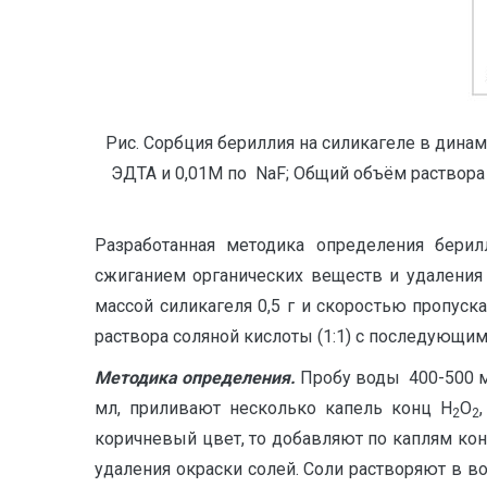
Рис. Сорбция бериллия на силикагеле в динами
ЭДТА и 0,01М по NaF; Общий объём раствора 1
Разработанная методика определения бери
сжиганием органических веществ и удаления
массой силикагеля 0,5 г и скоростью пропус
раствора соляной кислоты (1:1) с последующи
Методика определения.
Пробу воды 400-500 мл
мл, приливают несколько капель конц Н
О
2
2
коричневый цвет, то добавляют по каплям кон
удаления окраски солей. Соли растворяют в в