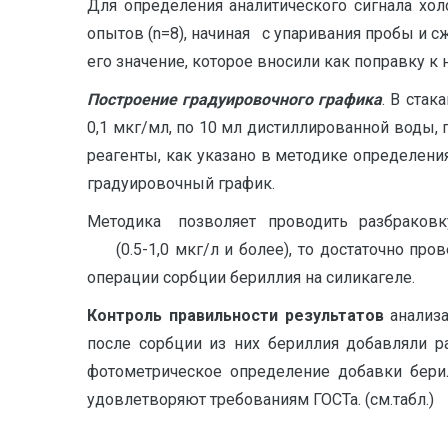
Для определения аналитического сигнала хо
опытов (n=8), начиная
с упаривания пробы и с
его значение, которое вносили как поправку 
Построение градуировочного графика
. В стак
0,1 мкг/мл, по 10 мл дистиллированной воды, п
реагенты, как указано в методике определени
градуировочный график.
Методика позволяет проводить разбраков
(0.5-1,0 мкг/л и более), то достаточно пров
операции сорбции бериллия на силикагеле.
Контроль правильности результатов
анализа
после сорбции из них бериллия добавляли р
фотометрическое определение добавки бери
удовлетворяют требованиям ГОСТа. (см.табл.)