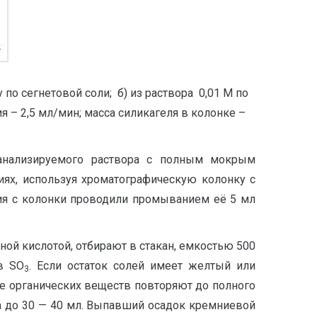
 по сегнетовой соли; б) из раствора 0,01 М по
я – 2,5 мл/мин; масса силикагеля в колонке –
 анализируемого раствора с полным мокрым
ях, используя хроматографическую колонку с
лия с колонки проводили промыванием её 5 мл
ной кислотой, отбирают в стакан, емкостью 500
в SO
. Если остаток солей имеет желтый или
3
е органических веществ повторяют до полного
ра до 30 — 40 мл. Выпавший осадок кремниевой