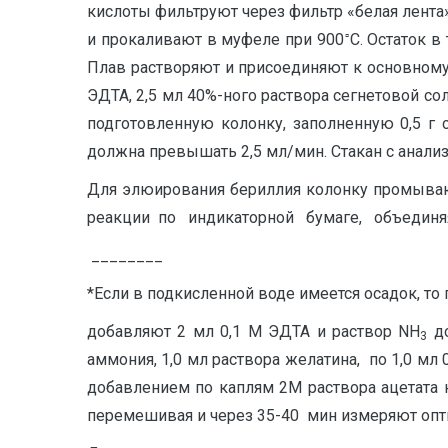
кислоты фильтруют через фильтр «белая лент
▫
и прокаливают в муфеле при 900
С. Остаток в
Плав растворяют и присоединяют к основному
ЭДТА, 2,5 мл 40%-ного раствора сегнетовой со
подготовленную колонку, заполненную 0,5 г 
должна превышать 2,5 мл/мин. Стакан с анали
Для элюирования бериллия колонку промываю
реакции по индикаторной бумаге, объеди
________
*Если в подкисленной воде имеется осадок, то
добавляют 2 мл 0,1 М ЭДТА и раствор NH
до
3
аммония, 1,0 мл раствора желатина, по 1,0 мл
добавлением по каплям 2М раствора ацетата 
перемешивая и через 35-40 мин измеряют опти