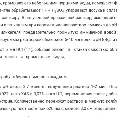
а», промывая его небольшими порциями воды, помещают фи
 тигле обрабатывают HF + H
SO
, упаривают досуха и спл
2
4
 раствору. В полученный прозрачный раствор, имеющий о
ли и по каплям при перемешивании раствор аммиака до рН 
силикагеля, предварительно промытую аммиачной водой с
зируемым раствором обмывают 5-10 мл воды с рН 8-8,5 и
т 5 мл HCI (1:1), собирая элюат в стакан ёмкостью 50 
няя элюат и промывные воды,
 пробу отбирают вместе с осадком.
 рН около 3,7, кипятят полученный раствор 1-2 мин. По
 0,02%-ного ХАS и 0,02%-ного ЦП, перемешивая после доба
натрия. Количественно переносят раствор в мерную колбу
ческую плотность при 620 нм в кювете 3,0 см относитель