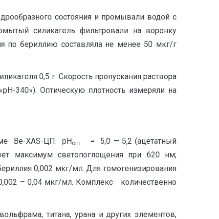
пудрообразного состояния и промывали водой с
ромытый силикагель фильтровали на воронку
я по бериллию составляла не менее 50 мкг/г
икагеля 0,5 г. Скорость пропускания раствора
«рН-340»). Оптическую плотность измеряли на
еме Ве-ХАS-ЦП. рН
= 5,0 — 5,2 (ацетатный
опт
еет максимум светопоглощения при 620 нм;
бериллия 0,002 мкг/мл. Для гомогенизирования
0,002 – 0,04 мкг/мл. Комплекс количественно
вольфрама, титана, урана и других элементов,