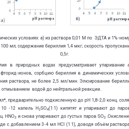
ческих условиях: а) из раствора 0,01 М по ЭДТА и 1%-ному
00 мл; содержание бериллия 1,4 мкг; скорость пропускани
0,5г.
ллия в природных водах предусматривает упаривание
 фторид-ионов, сорбцию бериллия в динамических услови
кания раствора, не более 2,5 мл/мин. Элюирование берил
м отмыванием водой до нейтральной реакции..
*, предварительно подкисленную до рН 1,8-2,0 конц. соля
, 10 -12 капель Н
S
O
(1:1) кипятят и упаривают до паро
2
4
ц. HNO
и снова упаривают до густых паров SO
.Окислени
3
3
оде с добавлением 3-4 мл НCI (1:1), доводя объём раство