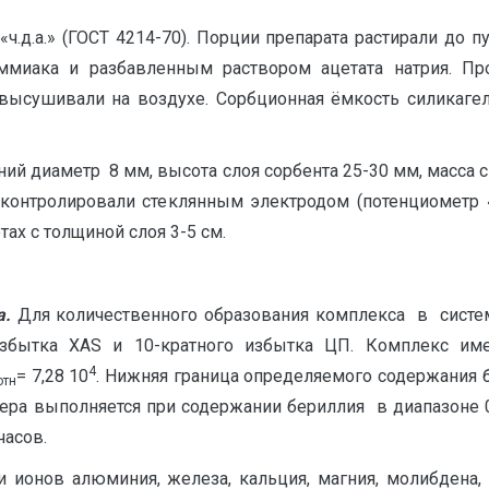
ч.д.а.» (ГОСТ 4214-70). Порции препарата растирали до 
ммиака и разбавленным раствором ацетата натрия. П
высушивали на воздухе. Сорбционная ёмкость силикагел
 диаметр 8 мм, высота слоя сорбента 25-30 мм, масса сил
 контролировали стеклянным электродом (потенциометр 
ах с толщиной слоя 3-5 см.
а.
Для количественного образования комплекса в сист
 избытка ХАS и 10-кратного избытка ЦП. Комплекс им
4
= 7,28 10
. Нижняя граница определяемого содержания 
отн
Бера выполняется при содержании бериллия в диапазоне 
часов.
 ионов алюминия, железа, кальция, магния, молибдена, 