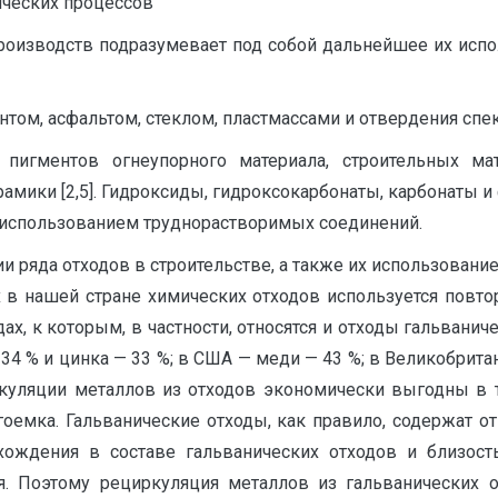
ических процессов
роизводств подразумевает под собой дальнейшее их исп
ом, асфальтом, стеклом, пластмассами и отвердения спе
игментов огнеупорного материала, строительных мат
рамики [2,5]. Гидроксиды, гидроксокарбонаты, карбонаты
с использованием труднорастворимых соединений.
и ряда отходов в строительстве, а также их использовани
в нашей стране химических отходов используется повтор
х, к которым, в частности, относятся и отходы гальвани
34 % и цинка — 33 %; в США — меди — 43 %; в Великобрита
ркуляции металлов из отходов экономически выгодны в те
гоемка. Гальванические отходы, как правило, содержат 
хождения в составе гальванических отходов и близост
. Поэтому рециркуляция металлов из гальванических 