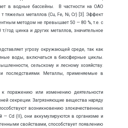
дает в водные бассейны. В частности на ОАО
тяжелых металлов (Сu, Fе, Ni, Сr) [3]. Эффект
тным методом не превышает 50 — 80 %, т.е. с
т/год цинка и других металлов, значительное
дставляет угрозу окружающей среде, так как
мные воды, включаться в биосферные циклы.
шленности, сельскому и лесному хозяйству.
и последствиями. Металлы, применяемые в
 к поражению или изменению деятельности
нней секреции. Загрязняющие вещества наряду
пособствуют возникновению злокачественных
— Cd (II), они аккумулируются в организме и
огенными свойствами, способствует появлению