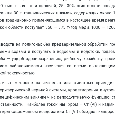
00 тыс. т. кислот и щелочей, 25- 30% этих стоков попа
свыше 30 т. гальванических шламов, содержащих около 1 т 
лов традиционно применяющимся в настоящее время реаген
 области поступает 350 — 375 т/год меди, 1000 — 1200 
водств на полигонах без предварительной обработки пре
ыми водами и поступать в водоёмы и водотоки, подзе
а — ущерб здравоохранению, рыбному хозяйству, промы
ием заболеваемости населения со всеми вытекающим
кой токсичностью.
яжелых металлов на человека или животных приводит
ериферической нервной системы, кроветворения, внутре
специфическим влиянием на репродуктивную функцию, с
ственности. Наиболее токсичны хром — Сг (VI) и кадмий 
 кратковременном воздействии. Сг (VI) обладает канцер