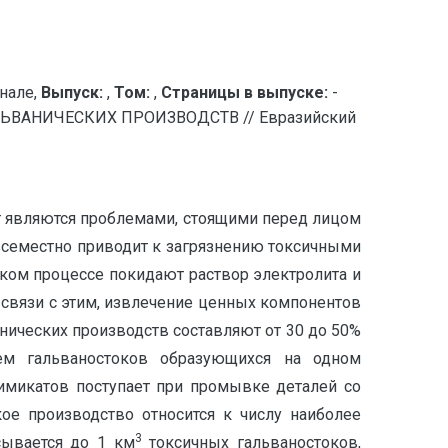
нале,
Выпуск:
,
Том:
,
Страницы в выпуске:
-
ВАНИЧЕСКИХ ПРОИЗВОДСТВ // Евразийский
т являются проблемами, стоящими перед лицом
всеместно приводит к загрязнению токсичными
ком процессе покидают раствор электролита и
В связи с этим, извлечение ценных компонентов
нических производств составляют от 30 до 50%
ем гальваностоков образующихся на одном
химикатов поступает при промывке деталей со
ое производство относится к числу наиболее
3
сывается до 1 км
токсичных гальваностоков,