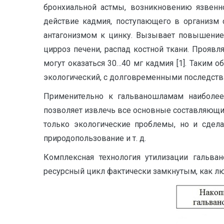
бронхиальной астмы, возникновению язвенно
действие кадмия, поступающего в организм
антагонизмом к цинку. Вызывает повышение 
цирроз печени, распад костной ткани. Проявл
могут оказаться 30…40 мг кадмия [1]. Таким
экологический, с долговременными последстви
Применительно к гальваношламам наиболее
позволяет извлечь все основные составляющие
только экологические проблемы, но и сдела
природопользование и т. д.
Комплексная технология утилизации гальва
ресурсный цикл фактически замкнутым, как л