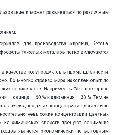
ользование и может развиваться по различным
канием;
ериалов для производства кирпича, бетона,
 и фосфаты тяжелых металлов легко включаются
е в качестве полупродуктов в промышленности.
но. Во многих странах мира накоплен опыт по
ческих производств. Например, в ФРГ повторное
нии — свинца — 60 % и алюминия — 33 %. Тем не
х случаях, когда их концентрация достаточно
относительно невысокие концентрации цветных
ь их химических свойств требуют понимания
отходов является экономически не выгодным