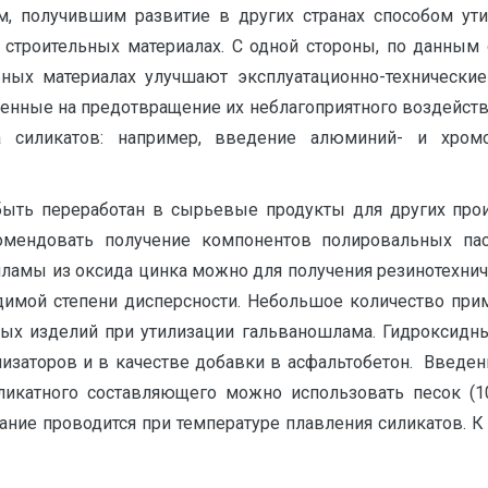
, получившим развитие в других странах способом утил
 строительных материалах. С одной стороны, по данным 
ьных материалах улучшают эксплуатационно-технические 
ленные на предотвращение их неблагоприятного воздейст
тва силикатов: например, введение алюминий- и хр
ыть переработан в сырьевые продукты для других прои
омендовать получение компонентов полировальных п
шламы из оксида цинка можно для получения резинотехнич
одимой степени дисперсности. Небольшое количество при
нных изделий при утилизации гальваношлама. Гидроксид
лизаторов и в качестве добавки в асфальтобетон. Введе
иликатного составляющего можно использовать песок (10
ание проводится при температуре плавления силикатов. К