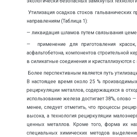
экологически безопасных замкнутых технолог
Утилизация осадков стоков гальванических п
направлениям (Таблица 1):
— ликвидация шламов путем связывания цемент
— применение для приготовления красок, п
асфальтобетона, компонентов строительной ке
в силикатные соединения и кристаллизуются 
Более перспективным является путь утилизаци
В настоящее время около 25 % производимых 
рециркуляции металлов, содержащихся в отхода
использование железа достигает 38%, олово — 
менее, следует отметить, что процессы реци
высока, а технология рециркуляции малоэнер
ценных металлов. Кроме того, форма их на
специальных химических методов выделения