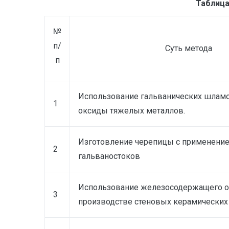
Таблица
№
п/
Суть метода
п
Использование гальванических шлам
1
оксиды тяжелых металлов.
Изготовление черепицы с применени
2
гальваностоков
Использование железосодержащего о
3
производстве стеновых керамических