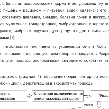
й болезни, всевозможных дерматитов, доказано мутагенн
 с пищевым рационом и питьевой водой, связано с его
кровяного давления, анемию, болезни почек и легких, 
яет мутагенное, гонадотропное, эмбриотропное и тератог
 образом, выброс в окружающую среду отходов гальваниче
ями [7].
 оптимальным решением их утилизации может быть то
 их компоненты с получением товарных продуктов. Разра
ть этот процесс экономически выгодным, сократить за
ношламов (рисунок 1), обеспечивающая повторное исп
юбой «цикл», действующий в экосистемах природы.