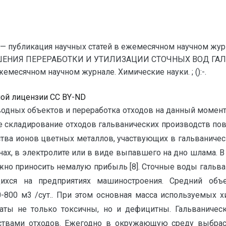
— публикация научных статей в ежемесячном научном жур
ШЕНИЯ ПЕРЕРАБОТКИ И УТИЛИЗАЦИИ СТОЧНЫХ ВОД ГАЛЬ
месячном научном журнале. Химические науки. ; ():-.
ной лицензии CC BY-ND
 водных объектов и переработка отходов на данный момен
е складирование отходов гальванических производств по
ства ионов цветных металлов, участвующих в гальваничес
нах, в электролите или в виде выпавшего на дно шлама. 
жно приносить немалую прибыль [8]. Сточные воды гальва
щихся на предприятиях машиностроения. Средний объ
0-800 м3 /сут.. При этом основная масса используемых 
ты не только токсичны, но и дефицитны. Гальваническ
ествами отходов. Ежегодно в окружающую среду выбра