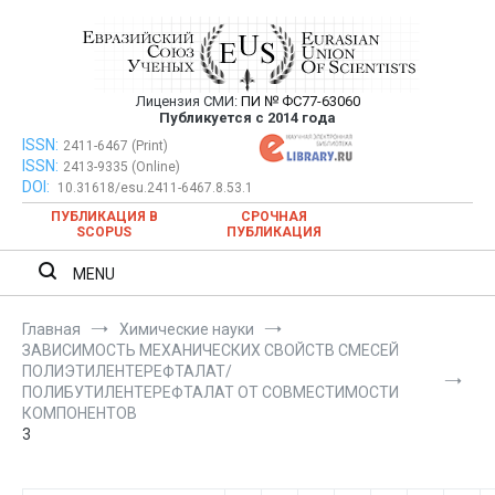
Перейти
к
содержимому
Лицензия СМИ:
ПИ № ФС77-63060
Евразийский Союз Ученых —
Публикуется с 2014 года
публикация научных статей в
ISSN:
Евразийский Союз Ученых — публикация научных статей в
2411-6467 (Print)
ISSN:
2413-9335 (Online)
ежемесячном научном журнале
ежемесячном научном журнале
DOI:
10.31618/esu.2411-6467.8.53.1
ПУБЛИКАЦИЯ В
СРОЧНАЯ
SCOPUS
ПУБЛИКАЦИЯ
MENU
Главная
Химические науки
ЗАВИСИМОСТЬ МЕХАНИЧЕСКИХ СВОЙСТВ СМЕСЕЙ
ПОЛИЭТИЛЕНТЕРЕФТАЛАТ/
ПОЛИБУТИЛЕНТЕРЕФТАЛАТ ОТ СОВМЕСТИМОСТИ
КОМПОНЕНТОВ
3