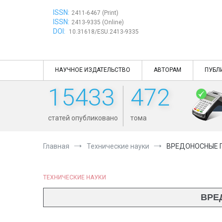
Перейти
ISSN:
к
2411-6467 (Print)
ISSN:
содержимому
2413-9335 (Online)
DOI:
10.31618/ESU.2413-9335
НАУЧНОЕ ИЗДАТЕЛЬСТВО
АВТОРАМ
ПУБЛ
15433
472
статей опубликовано
тома
Главная
Технические науки
ВРЕДОНОСНЫЕ П
ТЕХНИЧЕСКИЕ НАУКИ
ВРЕ