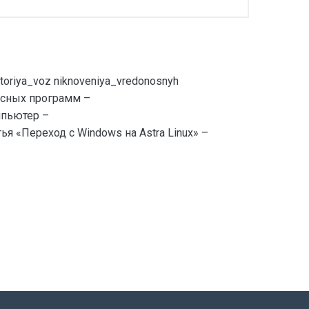
oriya_voz niknoveniya_vredonosnyh
носных программ –
мпьютер –
тья «Переход с Windows на Astra Linux» –