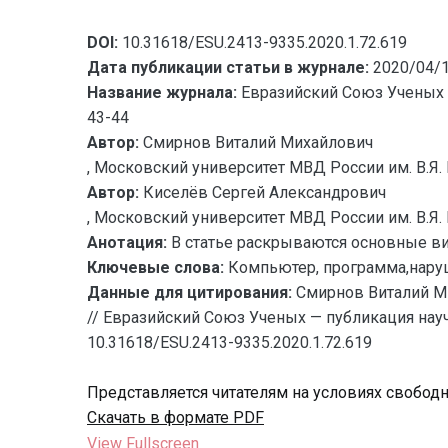
DOI:
10.31618/ESU.2413-9335.2020.1.72.619
Дата публикации статьи в журнале:
2020/04/
Название журнала:
Евразийский Союз Ученых 
43-44
Автор:
Смирнов Виталий Михайлович
, Московский университет МВД России им. В.Я. 
Автор:
Киселёв Сергей Александрович
, Московский университет МВД России им. В.Я. 
Анотация:
В статье раскрываются основные в
Ключевые слова:
Компьютер, программа,нару
Данные для цитирования:
Смирнов Виталий 
// Евразийский Союз Ученых — публикация науч
10.31618/ESU.2413-9335.2020.1.72.619
Представляется читателям на условиях свобод
Скачать в формате PDF
View Fullscreen