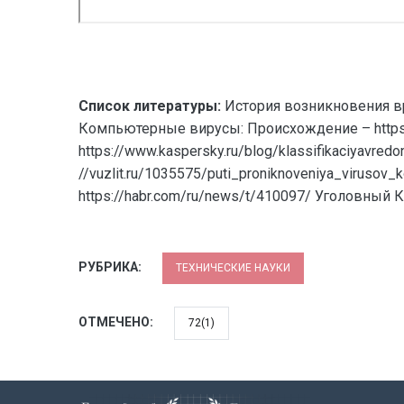
Список литературы:
История возникновения вре
Компьютерные вирусы: Происхождение – https:/
https://www.kaspersky.ru/blog/klassifikaciyav
//vuzlit.ru/1035575/puti_proniknoveniya_virusov
https://habr.com/ru/news/t/410097/ Уголовный
РУБРИКА:
ТЕХНИЧЕСКИЕ НАУКИ
ОТМЕЧЕНО:
72(1)