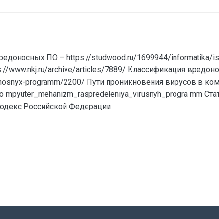
доносных ПО – https://studwood.ru/1699944/informatika/ist
/www.nkj.ru/archive/articles/7889/ Классификация вредо
redonosnyx-programm/2200/ Пути проникновения вирусов в ко
_ko mpyuter_mehanizm_raspredeleniya_virusnyh_progra mm Ста
 Кодекс Российской Федерации