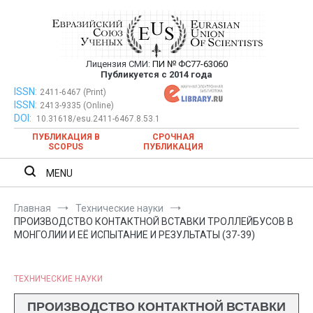
Перейти
к
содержимому
Лицензия СМИ:
ПИ № ФС77-63060
Евразийский Союз Ученых —
Публикуется с 2014 года
публикация научных статей в
ISSN:
Евразийский Союз Ученых — публикация научных статей в
2411-6467 (Print)
ISSN:
2413-9335 (Online)
ежемесячном научном журнале
ежемесячном научном журнале
DOI:
10.31618/esu.2411-6467.8.53.1
ПУБЛИКАЦИЯ В
СРОЧНАЯ
SCOPUS
ПУБЛИКАЦИЯ
MENU
Главная
Технические науки
ПРОИЗВОДСТВО КОНТАКТНОЙ ВСТАВКИ ТРОЛЛЕЙБУСОВ В
МОНГОЛИИ И ЕЁ ИСПЫТАНИЕ И РЕЗУЛЬТАТЫ (37-39)
ТЕХНИЧЕСКИЕ НАУКИ
ПРОИЗВОДСТВО КОНТАКТНОЙ ВСТАВКИ