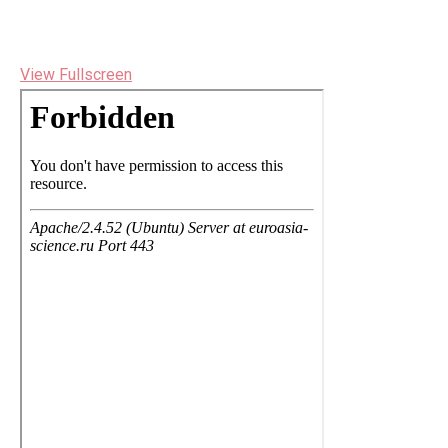
View Fullscreen
Перейти
к
содержимому
PDF