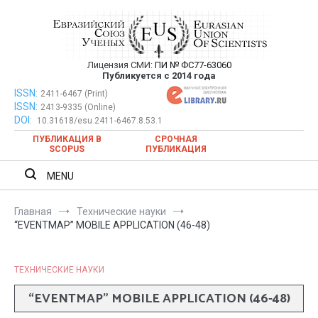
Перейти
к
содержимому
Лицензия СМИ:
ПИ № ФС77-63060
Евразийский Союз Ученых —
Публикуется с 2014 года
публикация научных статей в
ISSN:
Евразийский Союз Ученых — публикация научных статей в
2411-6467 (Print)
ISSN:
2413-9335 (Online)
ежемесячном научном журнале
ежемесячном научном журнале
DOI:
10.31618/esu.2411-6467.8.53.1
ПУБЛИКАЦИЯ В
СРОЧНАЯ
SCOPUS
ПУБЛИКАЦИЯ
MENU
Главная
Технические науки
“EVENTMAP” MOBILE APPLICATION (46-48)
ТЕХНИЧЕСКИЕ НАУКИ
“EVENTMAP” MOBILE APPLICATION (46-48)