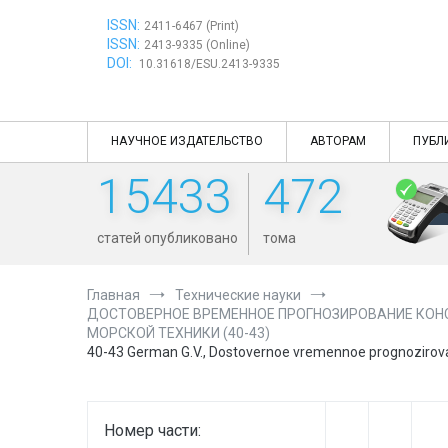
Перейти
ISSN:
к
2411-6467 (Print)
ISSN:
содержимому
2413-9335 (Online)
DOI:
10.31618/ESU.2413-9335
НАУЧНОЕ ИЗДАТЕЛЬСТВО
АВТОРАМ
ПУБЛ
15433
472
статей опубликовано
тома
Главная
Технические науки
ДОСТОВЕРНОЕ ВРЕМЕННОЕ ПРОГНОЗИРОВАНИЕ КОН
МОРСКОЙ ТЕХНИКИ (40-43)
40-43 German G.V., Dostovernoe vremennoe prognozirovani
Номер части: