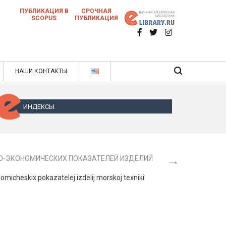
ПУБЛИКАЦИЯ В
СРОЧНАЯ
SCOPUS
ПУБЛИКАЦИЯ
 научных статей в ежемесячном научном
нале
ячном научном журнале
НАШИ КОНТАКТЫ
ИНДЕКСЫ
О-ЭКОНОМИЧЕСКИХ ПОКАЗАТЕЛЕЙ ИЗДЕЛИЙ
icheskix pokazatelej izdelij morskoj texniki