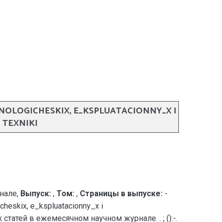
OLOGICHESKIX, E_KSPLUATACIONNY_X I
 TEXNIKI
нале,
Выпуск:
,
Том:
,
Страницы в выпуске:
-
cheskix, e_kspluatacionny_x i
 статей в ежемесячном научном журнале. . ; ():-.