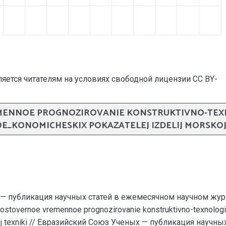
яется читателям на условиях свободной лицензии CC BY-
EMENNOE PROGNOZIROVANIE KONSTRUKTIVNO-TEXN
E_KONOMICHESKIX POKAZATELEJ IZDELIJ MORSKOJ
— публикация научных статей в ежемесячном научном жур
 Dostovernoe vremennoe prognozirovanie konstruktivno-texnologi
koj texniki // Евразийский Союз Ученых — публикация научных