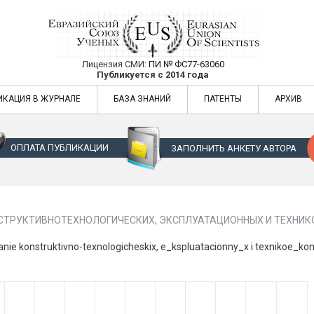
Лицензия СМИ:
ПИ № ФС77-63060
Евразийский Союз Ученых — публикация
Публикуется с 2014 года
жур
Евразийский Союз Ученых — публикация научных статей в ежемес
ИКАЦИЯ В ЖУРНАЛЕ
БАЗА ЗНАНИЙ
ПАТЕНТЫ
АРХИВ
ОПЛАТА ПУБЛИКАЦИИ
ЗАПОЛНИТЬ АНКЕТУ АВТОРА
СТРУКТИВНОТЕХНОЛОГИЧЕСКИХ, ЭКСПЛУАТАЦИОННЫХ И ТЕХНИК
e konstruktivno-texnologicheskix, e_kspluatacionny_x i texnikoe_konom