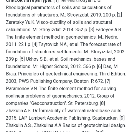
Список литературы:
[1] Ter-Martirosyan Z.G.
Rheological parameters of soils and calculations of
foundations of structures. M.: Stroyizdat, 2019. 200 p. [2]
Zaretsky Yu.K. Visco-ductility of soils and structural
calculations. M.: Stroyizdat, 2014. 352 p. [3] Fadeyev A.B.
The finite element method in geomechanics. M.: Nedra,
2011. 221 p. [4] Tsytovich N.A., et al. The forecast rate of
foundation of structures settlements. M.: Stroyizdat, 2002.
239 p. [5] Ukhov S.B., et al. Soil mechanics, bases and
foundations. M.: Higher School, 2012. 566 p. [6] Das, M.
Braja. Principles of geotechnical engineering. Third Edition.
2003, PWS Publishing Company, Boston. P. 672. [7]
Paramonov V.N. The finite element method for solving
nonlinear problems of geomechanics. 2012. Group of
companies "Geoconstruction". St. Petersburg. [8]
Zhakulin.A.S. Deformability of watersaturated base soils.
2015. LAP Lambert Academic Pablishing. Saarbrucken. [9]
Zhakulin A.S., Zhakulina A.A Basics of geotechnical design.