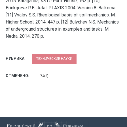
2015. Karaganda, KSTU Publ. House, 162 p. [10]
Brinkgreve R.B. Jetal. PLAXIS 2004. Version 8. Balkema.
[11] Vyalov S.S. Rheological basis of soil mechanics. M.:
Higher School, 2014, 447 p. [12] Bulychev N.S. Mechanics
of underground structures in examples and tasks. M:
Nedra, 2014, 270 p.
РУБРИКА:
ТЕХНИЧЕСКИЕ НАУКИ
ОТМЕЧЕНО:
74(3)