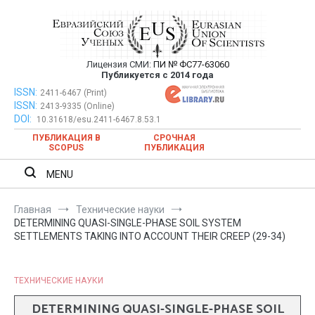
Перейти
к
содержимому
Лицензия СМИ:
ПИ № ФС77-63060
Евразийский Союз Ученых —
Публикуется с 2014 года
публикация научных статей в
ISSN:
Евразийский Союз Ученых — публикация научных статей в
2411-6467 (Print)
ISSN:
2413-9335 (Online)
ежемесячном научном журнале
ежемесячном научном журнале
DOI:
10.31618/esu.2411-6467.8.53.1
ПУБЛИКАЦИЯ В
СРОЧНАЯ
SCOPUS
ПУБЛИКАЦИЯ
MENU
Главная
Технические науки
DETERMINING QUASI-SINGLE-PHASE SOIL SYSTEM
SETTLEMENTS TAKING INTO ACCOUNT THEIR CREEP (29-34)
ТЕХНИЧЕСКИЕ НАУКИ
DETERMINING QUASI-SINGLE-PHASE SOIL