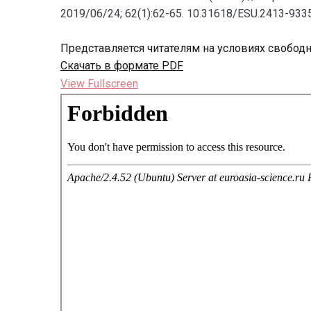
2019/06/24; 62(1):62-65. 10.31618/ESU.2413-9335
Представляется читателям на условиях свобод
Скачать в формате PDF
View Fullscreen
Перейти
к
содержимому
PDF