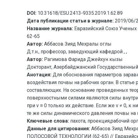
DOI:
10.31618/ESU.2413-9335.2019.1.62.89
Дата публикации статьи в журнале:
2019/06/
Название журнала:
Евразийский Союз Ученых 
62-65
Автор:
Аббасов Зияд Мехралы оглы
Д.т.н., профессор, заведующий кафедрой , ,
Автор:
Рагимова Фарида Джейхун кызы
Докторант, Азербайджанский Государственный 
Анотация:
Для обоснования параметров заравн
воздействия почвы на рабочих орган. В статье
составляющих. На основание проведенных тео
поверхностными силами являются силы внутри
при v ≡ 0 только их действие. Если же v ≠ 0,
те же силы динамического давления почвы на 
Ключевые слова:
пахота, проекция,рабочий орг
Данные для цитирования:
Аббасов Зияд Мех
ПОЛОСОВОЙ ТЕХНОЛОГИИ (62-65) // Евразийски