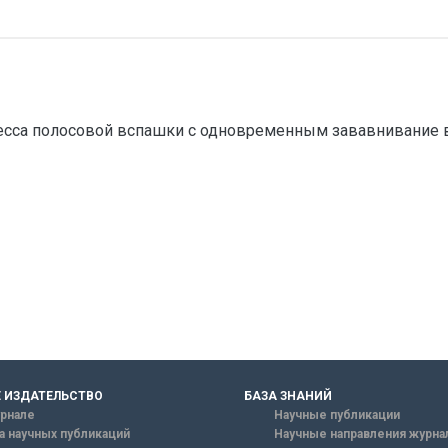
есса полосовой вспашки с одновременным зававнивание в
 ИЗДАТЕЛЬСТВО
БАЗА ЗНАНИЙ
рнале
Научные публикации
а научных публикаций
Научные направления журна