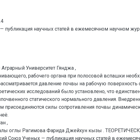
24
— публикация научных статей в ежемесячном научном жур
Аграрный Университет Гянджа ,
ивающего, рабочего органа при полосовой вспашки необх
 рассматривается давление почвы на рабочую поверхность 
ретических исследований было установлено, что единств
почвенного статического нормального давления. Внедренн
 к ним присоединяются силы сопротивления почвы динамичес
неё.
ан ,
ралы оглы Рагимова Фарида Джейхун кызы . ТЕОРЕТИЧ
й Союз Ученых — публикация научных статей в ежемесячн