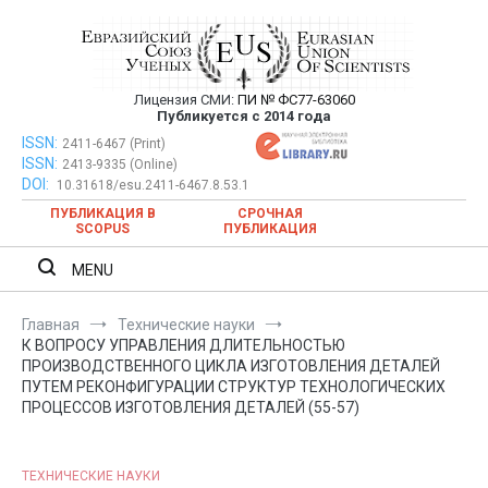
Перейти
к
содержимому
Лицензия СМИ:
ПИ № ФС77-63060
Евразийский Союз Ученых —
Публикуется с 2014 года
публикация научных статей в
ISSN:
Евразийский Союз Ученых — публикация научных статей в
2411-6467 (Print)
ISSN:
2413-9335 (Online)
ежемесячном научном журнале
ежемесячном научном журнале
DOI:
10.31618/esu.2411-6467.8.53.1
ПУБЛИКАЦИЯ В
СРОЧНАЯ
SCOPUS
ПУБЛИКАЦИЯ
MENU
Главная
Технические науки
К ВОПРОСУ УПРАВЛЕНИЯ ДЛИТЕЛЬНОСТЬЮ
ПРОИЗВОДСТВЕННОГО ЦИКЛА ИЗГОТОВЛЕНИЯ ДЕТАЛЕЙ
ПУТЕМ РЕКОНФИГУРАЦИИ СТРУКТУР ТЕХНОЛОГИЧЕСКИХ
ПРОЦЕССОВ ИЗГОТОВЛЕНИЯ ДЕТАЛЕЙ (55-57)
ТЕХНИЧЕСКИЕ НАУКИ