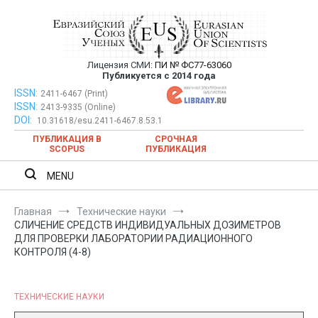
Перейти
к
содержимому
Лицензия СМИ:
ПИ № ФС77-63060
Евразийский Союз Ученых —
Публикуется с 2014 года
публикация научных статей в
ISSN:
Евразийский Союз Ученых — публикация научных статей в
2411-6467 (Print)
ISSN:
2413-9335 (Online)
ежемесячном научном журнале
ежемесячном научном журнале
DOI:
10.31618/esu.2411-6467.8.53.1
ПУБЛИКАЦИЯ В
СРОЧНАЯ
SCOPUS
ПУБЛИКАЦИЯ
MENU
Главная
Технические науки
СЛИЧЕНИЕ СРЕДСТВ ИНДИВИДУАЛЬНЫХ ДОЗИМЕТРОВ
ДЛЯ ПРОВЕРКИ ЛАБОРАТОРИИ РАДИАЦИОННОГО
КОНТРОЛЯ (4-8)
ТЕХНИЧЕСКИЕ НАУКИ