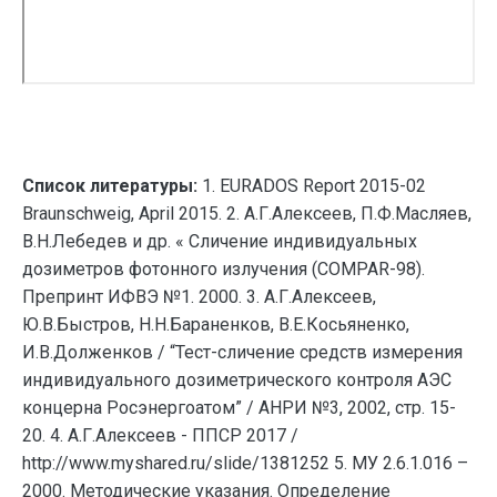
Список литературы:
1. EURADOS Report 2015-02
Braunschweig, April 2015. 2. А.Г.Алексеев, П.Ф.Масляев,
В.Н.Лебедев и др. « Сличение индивидуальных
дозиметров фотонного излучения (COMPAR-98).
Препринт ИФВЭ №1. 2000. 3. А.Г.Алексеев,
Ю.В.Быстров, Н.Н.Бараненков, В.Е.Косьяненко,
И.В.Долженков / “Тест-сличение средств измерения
индивидуального дозиметрического контроля АЭС
концерна Росэнергоатом” / АНРИ №3, 2002, стр. 15-
20. 4. А.Г.Алексеев - ППСР 2017 /
http://www.myshared.ru/slide/1381252 5. МУ 2.6.1.016 –
2000. Методические указания. Определение