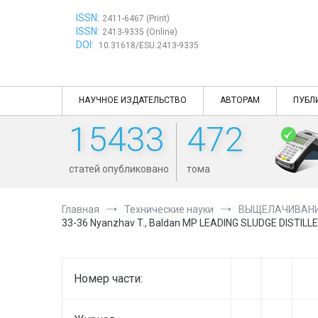
Перейти
ISSN:
к
2411-6467 (Print)
ISSN:
содержимому
2413-9335 (Online)
DOI:
10.31618/ESU.2413-9335
НАУЧНОЕ ИЗДАТЕЛЬСТВО
АВТОРАМ
ПУБЛ
15433
472
статей опубликовано
тома
Главная
Технические науки
ВЫЩЕЛАЧИВАНИ
33-36 Nyanzhav T., Baldan MP LEADING SLUDGE DIST
Номер части: