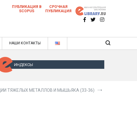
ПУБЛИКАЦИЯ В
СРОЧНАЯ
SCOPUS
ПУБЛИКАЦИЯ
 научных статей в ежемесячном научном
нале
ячном научном журнале
НАШИ КОНТАКТЫ
ИНДЕКСЫ
И ТЯЖЕЛЫХ МЕТАЛЛОВ И МЫШЬЯКА (33-36)