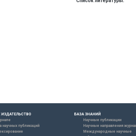
Список литературы:
 ИЗДАТЕЛЬСТВО
БАЗА ЗНАНИЙ
рнале
Научные публикации
а научных публикаций
Научные направления журна
ексирование
Международные научные