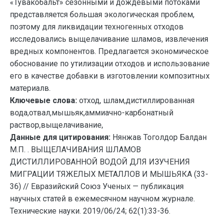
«Тувакобальт» сезонными и дождевыми потоками
представляется большая экологическая проблем,
поэтому для ликвидации техногенных отходов
исследовались выщелачивание шламов, извлечения
вредных компонентов. Предлагается экономическое
обоснование по утилизации отходов и использование
его в качестве добавки в изготовлении композитных
материалв.
Ключевые слова:
отход, шлам,дистиллированная
вода,отвал,мышьяк,аммиачно-карбонатный
раствор,выщелачивание,
Данные для цитирования:
Нянжав Тоголдор Балдан
М.П. . ВЫЩЕЛАЧИВАНИЯ ШЛАМОВ
ДИСТИЛЛИРОВАННОЙ ВОДОЙ ДЛЯ ИЗУЧЕНИЯ
МИГРАЦИИ ТЯЖЕЛЫХ МЕТАЛЛОВ И МЫШЬЯКА (33-
36) // Евразийский Союз Ученых — публикация
научных статей в ежемесячном научном журнале.
Технические науки. 2019/06/24; 62(1):33-36.