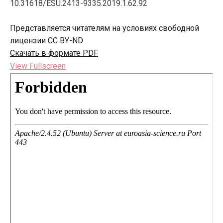
10.31618/ESU.2413-9335.2019.1.62.92
Представляется читателям на условиях свободной
лицензии CC BY-ND
Скачать в формате PDF
View Fullscreen
Перейти
к
содержимому
PDF