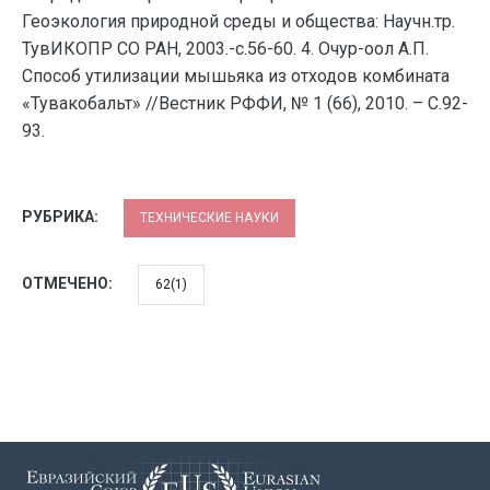
Геоэкология природной среды и общества: Научн.тр.
ТувИКОПР СО РАН, 2003.-с.56-60. 4. Очур-оол А.П.
Способ утилизации мышьяка из отходов комбината
«Тувакобальт» //Вестник РФФИ, № 1 (66), 2010. – С.92-
93.
РУБРИКА:
ТЕХНИЧЕСКИЕ НАУКИ
ОТМЕЧЕНО:
62(1)