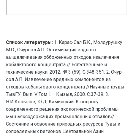
Список литературы:
1. Карас-Сал Б.К., Молдурушку
М.О., Очуроол А.П. Оптимизация водного
выщелачивания оббоженных отходов извлечения
кобальтового концентрата // Естественные и
технические науки. 2012. № 3 (59). С.348-351. 2. Очур-
оол А.П. Извлечение вредных компонентов из
отходов кобальтового концентрата //Научные труды
ТывГУ. Вып. V Том I. – Кызыл, 2008. С.37-39. 3.
Н.И.Копылов, Ю.Д. Каминский. К вопросу
современного решения экологической проблемы
мышьяксодержащих промышленных отвалов//
Состояние и освоение природных ресурсов Тувы и
сопредельных регионов Центральной Азии.