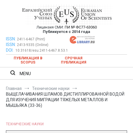
Перейти
к
содержимому
Лицензия СМИ:
ПИ № ФС77-63060
Евразийский Союз Ученых —
Публикуется с 2014 года
публикация научных статей в
ISSN:
Евразийский Союз Ученых — публикация научных статей в
2411-6467 (Print)
ISSN:
2413-9335 (Online)
ежемесячном научном журнале
ежемесячном научном журнале
DOI:
10.31618/esu.2411-6467.8.53.1
ПУБЛИКАЦИЯ В
СРОЧНАЯ
SCOPUS
ПУБЛИКАЦИЯ
MENU
Главная
Технические науки
ВЫЩЕЛАЧИВАНИЯ ШЛАМОВ ДИСТИЛЛИРОВАННОЙ ВОДОЙ
ДЛЯ ИЗУЧЕНИЯ МИГРАЦИИ ТЯЖЕЛЫХ МЕТАЛЛОВ И
МЫШЬЯКА (33-36)
ТЕХНИЧЕСКИЕ НАУКИ