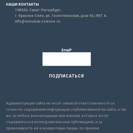
НАШИ КОНТАКТЫ
198320, Санкт-Петербург,
г. Красное Село, ул. Геологическая, дом 44, ЛИТ А.
info@euroasia-science.ru
Email*
Администрация сайта не несет никакой ответственности за
точность содержания информации опубликованной на сайте, а так
же за любые рекомендации или мнения, которые могут
содержаться в исследовательских публикациях, и за
применимость её к конкретным лицам, по причине