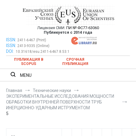
Перейти
к
содержимому
Лицензия СМИ:
ПИ № ФС77-63060
Евразийский Союз Ученых —
Публикуется с 2014 года
публикация научных статей в
ISSN:
Евразийский Союз Ученых — публикация научных статей в
2411-6467 (Print)
ISSN:
2413-9335 (Online)
ежемесячном научном журнале
ежемесячном научном журнале
DOI:
10.31618/esu.2411-6467.8.53.1
ПУБЛИКАЦИЯ В
СРОЧНАЯ
SCOPUS
ПУБЛИКАЦИЯ
MENU
Главная
Технические науки
ЭКСПЕРИМЕНТАЛЬНЫЕ ИССЛЕДОВАНИЯ МОЩНОСТИ
ОБРАБОТКИ ВНУТРЕННЕЙ ПОВЕРХНОСТИ ТРУБ
ИНЕРЦИОННО-УДАРНЫМ ИСТРУМЕНТОМ
5