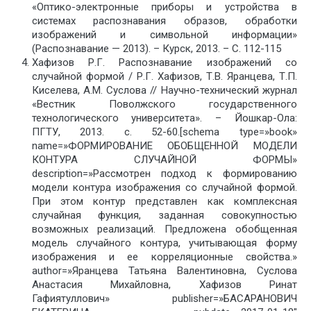
«Оптико-электронные приборы и устройства в
системах распознавания образов, обработки
изображений и символьной информации»
(Распознавание — 2013). – Курск, 2013. – С. 112-115
Хафизов Р.Г. Распознавание изображений со
случайной формой / Р.Г. Хафизов, Т.В. Яранцева, Т.П.
Киселева, А.М. Суслова // Научно-технический журнал
«Вестник Поволжского государственного
технологического университета». – Йошкар-Ола:
ПГТУ, 2013. с. 52-60.[schema type=»book»
name=»ФОРМИРОВАНИЕ ОБОБЩЕННОЙ МОДЕЛИ
КОНТУРА СЛУЧАЙНОЙ ФОРМЫ»
description=»Рассмотрен подход к формированию
модели контура изображения со случайной формой.
При этом контур представлен как комплексная
случайная функция, заданная совокупностью
возможных реализаций. Предложена обобщенная
модель случайного контура, учитывающая форму
изображения и ее корреляционные свойства.»
author=»Яранцева Татьяна Валентиновна, Суслова
Анастасия Михайловна, Хафизов Ринат
Гафиятуллович» publisher=»БАСАРАНОВИЧ