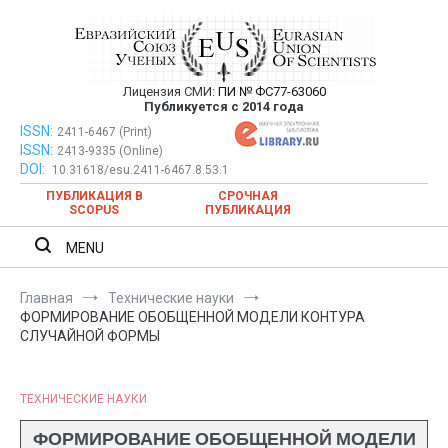
Перейти
к
содержимому
Лицензия СМИ:
ПИ № ФС77-63060
Евразийский Союз Ученых —
Публикуется с 2014 года
публикация научных статей в
ISSN:
Евразийский Союз Ученых — публикация научных статей в
2411-6467 (Print)
ISSN:
2413-9335 (Online)
ежемесячном научном журнале
ежемесячном научном журнале
DOI:
10.31618/esu.2411-6467.8.53.1
ПУБЛИКАЦИЯ В
СРОЧНАЯ
SCOPUS
ПУБЛИКАЦИЯ
MENU
Главная
Технические науки
ФОРМИРОВАНИЕ ОБОБЩЕННОЙ МОДЕЛИ КОНТУРА
СЛУЧАЙНОЙ ФОРМЫ
ТЕХНИЧЕСКИЕ НАУКИ
ФОРМИРОВАНИЕ ОБОБЩЕННОЙ МОДЕЛИ