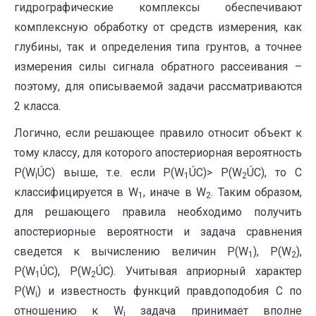
гидрографические комплексы обеспечивают
комплексную обработку от средств измерения, как
глубины, так и определения типа грунтов, а точнее
измерения силы сигнала обратного рассеивания –
поэтому, для описываемой задачи рассматриваются
2 класса.
Логично, если решающее правило относит объект к
тому классу, для которого апостериорная вероятность
P(W
ÚC) выше, т.е. если P(W
ÚC)> P(W
ÚC), то С
i
1
2
классифицируется в W
, иначе в W
. Таким образом,
1
2
для решающего правила необходимо получить
апостериорные вероятности и задача сравнения
сведется к вычислению величин P(W
), P(W
),
1
2
P(W
ÚC), P(W
ÚC). Учитывая априорный характер
1
2
P(W
) и известность функций правдоподобия С по
i
отношению к W
задача принимает вполне
i