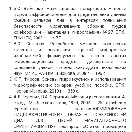
Э.С. Зубченко. Навигационная поверхность – новая
форма цифровой модели для представления данных
съемки рельефа дна в интересах повышения
безопасности мореплавания: сборник трудов
конференции «Навигация и гидрография» №27. СПб.:
ГНИНГИ, 2008 г. – с. 77;
А.Э. Сажнева. Разработка методов повышения
качества и выявления скрытой информации
изображений, формируемых на основе данных
гидролокационных средств: диссертация на
соискание ученой степени кандидата технических
наук. М.: ИО РАН им. Ширшова, 2008 г. – 196 с;
Ю.Г. Фирсов. Основы гидроакустики и использования
гидрографических сонаров: учебное пособие. СПб.:
Нестор-История, 2010 г. – 350 с;
А.Л. Горелик, В.А. Скрипкин. Методы распознавания. 4-
е изд. М.: Высшая школа, 1984, 2004. — 262 с.[schema
type=»book» name=»ФОРМИРОВАНИЕ
ГИДРОАКУСТИЧЕСКИХ ОБРАЗОВ ПОВЕРХНОСТЕЙ
ДНА ДЛЯ ЦЕЛЕЙ НАВИГАЦИОННОГО
ОРИЕНТИРОВАНИЯ» description=»Статья посвящена