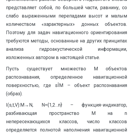
представляет собой, по большей части, равнину, со
слабо выраженными перепадами высот и малым
количеством «характерных» донных объектов.
Поэтому для задач навигационного ориентирования
требуются методы, основанные на других принципах
анализа гидроакустической информации,
изложенных автором в настоящей статье.
Пусть существует множество М объектов
распознавания, определенное навигационной
поверхностью, где sÎM – объект распознавания
(образ).
I
(s,t,V):M→N, N={1,2…n} – функция-индикатор,
разбивающая пространство М на n
непересекающихся классов, число классов
определяется полнотой наполнения навигационной