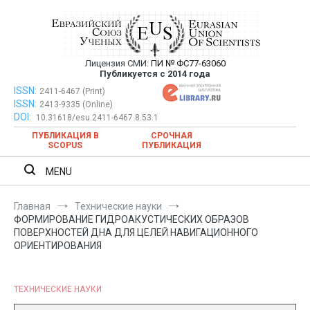
Перейти
к
содержимому
Лицензия СМИ:
ПИ № ФС77-63060
Евразийский Союз Ученых —
Публикуется с 2014 года
публикация научных статей в
ISSN:
Евразийский Союз Ученых — публикация научных статей в
2411-6467 (Print)
ISSN:
2413-9335 (Online)
ежемесячном научном журнале
ежемесячном научном журнале
DOI:
10.31618/esu.2411-6467.8.53.1
ПУБЛИКАЦИЯ В
СРОЧНАЯ
SCOPUS
ПУБЛИКАЦИЯ
MENU
Главная
Технические науки
ФОРМИРОВАНИЕ ГИДРОАКУСТИЧЕСКИХ ОБРАЗОВ
ПОВЕРХНОСТЕЙ ДНА ДЛЯ ЦЕЛЕЙ НАВИГАЦИОННОГО
ОРИЕНТИРОВАНИЯ
ТЕХНИЧЕСКИЕ НАУКИ