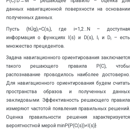
P(C):D→M – решающее правило – оценка для
данных навигационной поверхности на основании
полученных данных.
Пусть (hÚg)
=C(s
), где i=1,2…N – доступная
i
i
информация о функциях I(s) и D(s), I
и D
– есть
i
i
множество прецедентов.
Задача навигационного ориентирования заключается
такого решающего правила P(C), чтобы
распознавание проводилось наиболее достоверно.
Для навигационного ориентирования будем считать
пространства образов и полученных данных
эвклидовыми. Эффективность решающего правила
измеряют частотой появления правильных решений.
Оценка правильности решения характеризуется
вероятностной мерой minP{P(C(s))≠I(s)}.