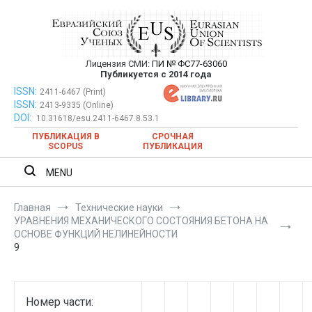
Перейти
к
содержимому
Лицензия СМИ:
ПИ № ФС77-63060
Евразийский Союз Ученых —
Публикуется с 2014 года
публикация научных статей в
ISSN:
Евразийский Союз Ученых — публикация научных статей в
2411-6467 (Print)
ISSN:
2413-9335 (Online)
ежемесячном научном журнале
ежемесячном научном журнале
DOI:
10.31618/esu.2411-6467.8.53.1
ПУБЛИКАЦИЯ В
СРОЧНАЯ
SCOPUS
ПУБЛИКАЦИЯ
MENU
Главная
Технические науки
УРАВНЕНИЯ МЕХАНИЧЕСКОГО СОСТОЯНИЯ БЕТОНА НА
ОСНОВЕ ФУНКЦИЙ НЕЛИНЕЙНОСТИ
9
Номер части: