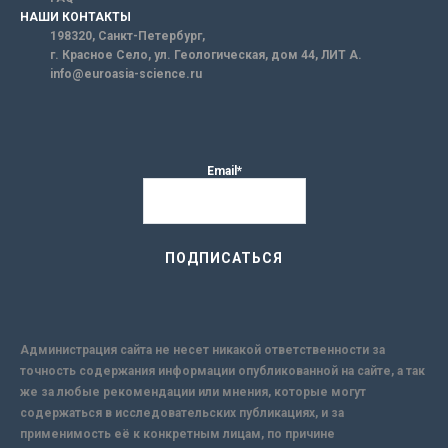
НАШИ КОНТАКТЫ
198320, Санкт-Петербург,
г. Красное Село, ул. Геологическая, дом 44, ЛИТ А.
info@euroasia-science.ru
Email*
Администрация сайта не несет никакой ответственности за
точность содержания информации опубликованной на сайте, а так
же за любые рекомендации или мнения, которые могут
содержаться в исследовательских публикациях, и за
применимость её к конкретным лицам, по причине