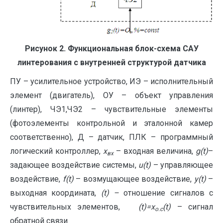
Рисунок 2. Функциональная блок-схема САУ
линтерования с внутренней структурой датчика
ПУ – усилительное устройство, ИЭ – исполнительный
элемент (двигатель), ОУ – объект управления
(линтер), ЧЭ1,ЧЭ2 – чувствительные элементы
(фотоэлементы контрольной и эталонной камер
соответственно), Д – датчик, ПЛК – программный
логический контроллер,
x
– входная величина,
g
(
t
)
–
вх
задающее воздействие системы,
u
(
t
)
– управляющее
воздействие,
f
(
t
)
– возмущающее воздействие,
y
(
t
)
–
выходная координата,
(
t
) –
отношение сигналов с
чувствительных элементов,
(
t
)=
x
(
t
)
– сигнал
o
.
c
обратной связи.