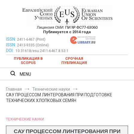
Перейти
к
содержимому
Лицензия СМИ:
ПИ № ФС77-63060
Евразийский Союз Ученых —
Публикуется с 2014 года
публикация научных статей в
ISSN:
Евразийский Союз Ученых — публикация научных статей в
2411-6467 (Print)
ISSN:
2413-9335 (Online)
ежемесячном научном журнале
ежемесячном научном журнале
DOI:
10.31618/esu.2411-6467.8.53.1
ПУБЛИКАЦИЯ В
СРОЧНАЯ
SCOPUS
ПУБЛИКАЦИЯ
MENU
Главная
Технические науки
САУ ПРОЦЕССОМ ЛИНТЕРОВАНИЯ ПРИ ПОДГОТОВКЕ
ТЕХНИЧЕСКИХ ХЛОПКОВЫХ СЕМЯН
ТЕХНИЧЕСКИЕ НАУКИ
САУ ПРОЦЕССОМ ЛИНТЕРОВАНИЯ ПРИ