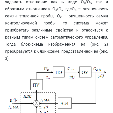
задавать отношение как в виде О
/О
, так и
к
э
обратным отношением О
/О
, гдеО
– опушенность
э
к
э
семян эталонной пробы; О
– опушенность семян
к
контролируемой пробы, то система может
приобретать различные свойства и относиться к
разным типам систем автоматического управления.
Тогда блок-схема изображенная на (рис. 2)
преобразуется к блок-схеме, представленной на (рис.
3).