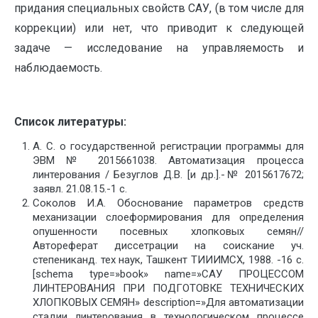
придания специальных свойств САУ, (в том числе для
коррекции) или нет, что приводит к следующей
задаче — исследование на управляемость и
наблюдаемость.
Список литературы:
А. С. о государственной регистрации программы для
ЭВМ № 2015661038. Автоматизация процесса
линтерования / Безуглов Д.В. [и др.].-№ 2015617672;
заявл. 21.08.15.-1 с.
Соколов И.А. Обоснование параметров средств
механизации слоеформирования для определения
опушенности посевных хлопковых семян//
Автореферат диссетрации на соискание уч.
степениканд. тех наук, Ташкент ТИИИМСХ, 1988. -16 с.
[schema type=»book» name=»САУ ПРОЦЕССОМ
ЛИНТЕРОВАНИЯ ПРИ ПОДГОТОВКЕ ТЕХНИЧЕСКИХ
ХЛОПКОВЫХ СЕМЯН» description=»Для автоматизации
стадии линтерования в технологическом процессе