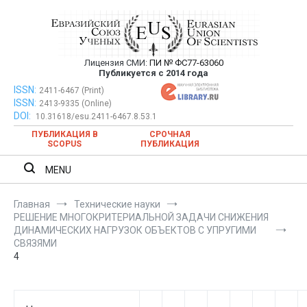
Перейти
к
содержимому
Лицензия СМИ:
ПИ № ФС77-63060
Евразийский Союз Ученых —
Публикуется с 2014 года
публикация научных статей в
ISSN:
Евразийский Союз Ученых — публикация научных статей в
2411-6467 (Print)
ISSN:
2413-9335 (Online)
ежемесячном научном журнале
ежемесячном научном журнале
DOI:
10.31618/esu.2411-6467.8.53.1
ПУБЛИКАЦИЯ В
СРОЧНАЯ
SCOPUS
ПУБЛИКАЦИЯ
MENU
Главная
Технические науки
РЕШЕНИЕ МНОГОКРИТЕРИАЛЬНОЙ ЗАДАЧИ СНИЖЕНИЯ
ДИНАМИЧЕСКИХ НАГРУЗОК ОБЪЕКТОВ С УПРУГИМИ
СВЯЗЯМИ
4