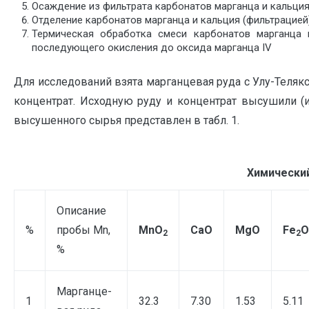
Осаждение из фильтрата карбонатов марганца и кальци
Отделение карбонатов марганца и кальция (фильтрацией
Термическая обработка смеси карбонатов марганца 
последующего окисления до оксида марганца IV
Для исследований взята марганцевая руда с Улу-Тел
концентрат. Исходную руду и концентрат высушили (
высушенного сырья представлен в табл. 1.
Химически
Описание
%
пробы Mn,
MnО
CaO
MgO
Fe
O
2
2
%
Марганце-
1
32.3
7.30
1.53
5.11