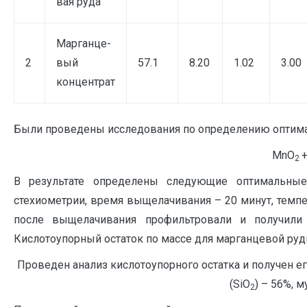
вая руда
Марганце-
2
вый
57.1
8.20
1.02
3.00
концентрат
Были проведены исследования по определению оптима
M
nO
+
2
В результате определены следующие оптимальные
стехиометрии, время выщелачивания – 20 минут, темпе
после выщелачивания профильтровали и получили 
Кислотоупорный остаток по массе для марганцевой руды
Проведен анализ кислотоупорного остатка и получен его
(SiO
) – 56%, м
2