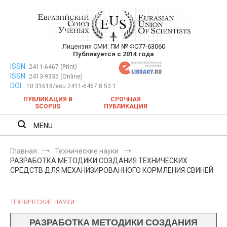
Перейти
к
содержимому
Лицензия СМИ:
ПИ № ФС77-63060
Евразийский Союз Ученых —
Публикуется с 2014 года
публикация научных статей в
ISSN:
Евразийский Союз Ученых — публикация научных статей в
2411-6467 (Print)
ISSN:
2413-9335 (Online)
ежемесячном научном журнале
ежемесячном научном журнале
DOI:
10.31618/esu.2411-6467.8.53.1
ПУБЛИКАЦИЯ В
СРОЧНАЯ
SCOPUS
ПУБЛИКАЦИЯ
MENU
Главная
Технические науки
РАЗРАБОТКА МЕТОДИКИ СОЗДАНИЯ ТЕХНИЧЕСКИХ
СРЕДСТВ ДЛЯ МЕХАНИЗИРОВАННОГО КОРМЛЕНИЯ СВИНЕЙ
ТЕХНИЧЕСКИЕ НАУКИ
РАЗРАБОТКА МЕТОДИКИ СОЗДАНИЯ