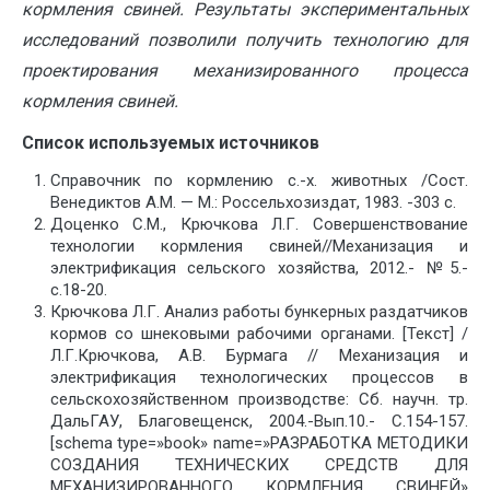
кормления свиней. Результаты экспериментальных
исследований
позволили получить технологию для
проектирования механизированного процесса
кормления свиней.
Список используемых источников
Справочник по кормлению с.-х. животных /Сост.
Венедиктов А.М. — М.: Россельхозиздат, 1983. -303 с.
Доценко С.М., Крючкова Л.Г. Совершенствование
технологии кормления свиней//Механизация и
электрификация сельского хозяйства, 2012.- №5.-
с.18-20.
Крючкова Л.Г. Анализ работы бункерных раздатчиков
кормов со шнековыми рабочими органами. [Текст] /
Л.Г.Крючкова, А.В. Бурмага // Механизация и
электрификация технологических процессов в
сельскохозяйственном производстве: Сб. научн. тр.
ДальГАУ, Благовещенск, 2004.-Вып.10.- С.154-157.
[schema type=»book» name=»РАЗРАБОТКА МЕТОДИКИ
СОЗДАНИЯ ТЕХНИЧЕСКИХ СРЕДСТВ ДЛЯ
МЕХАНИЗИРОВАННОГО КОРМЛЕНИЯ СВИНЕЙ»