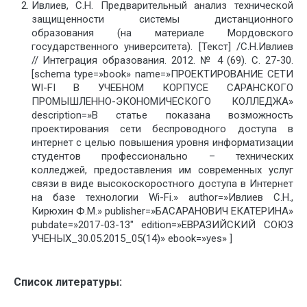
Ивлиев, С.Н. Предварительный анализ технической
защищенности системы дистанционного
образования (на материале Мордовского
государственного университета). [Текст] /С.Н.Ивлиев
// Интеграция образования. 2012. № 4 (69). С. 27-30.
[schema type=»book» name=»ПРОЕКТИРОВАНИЕ СЕТИ
WI-FI В УЧЕБНОМ КОРПУСЕ САРАНСКОГО
ПРОМЫШЛЕННО-ЭКОНОМИЧЕСКОГО КОЛЛЕДЖА»
description=»В статье показана возможность
проектирования сети беспроводного доступа в
интернет с целью повышения уровня информатизации
студентов профессионально – технических
колледжей, предоставления им современных услуг
связи в виде высокоскоростного доступа в Интернет
на базе технологии Wi-Fi.» author=»Ивлиев С.Н.,
Кирюхин Ф.М.» publisher=»БАСАРАНОВИЧ ЕКАТЕРИНА»
pubdate=»2017-03-13″ edition=»ЕВРАЗИЙСКИЙ СОЮЗ
УЧЕНЫХ_30.05.2015_05(14)» ebook=»yes» ]
Список литературы: