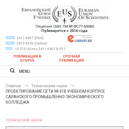
Перейти
к
содержимому
Лицензия СМИ:
ПИ № ФС77-63060
Евразийский Союз Ученых —
Публикуется с 2014 года
публикация научных статей в
ISSN:
Евразийский Союз Ученых — публикация научных статей в
2411-6467 (Print)
ISSN:
2413-9335 (Online)
ежемесячном научном журнале
ежемесячном научном журнале
DOI:
10.31618/esu.2411-6467.8.53.1
ПУБЛИКАЦИЯ В
СРОЧНАЯ
SCOPUS
ПУБЛИКАЦИЯ
MENU
Главная
Технические науки
ПРОЕКТИРОВАНИЕ СЕТИ WI-FI В УЧЕБНОМ КОРПУСЕ
САРАНСКОГО ПРОМЫШЛЕННО-ЭКОНОМИЧЕСКОГО
КОЛЛЕДЖА
ТЕХНИЧЕСКИЕ НАУКИ