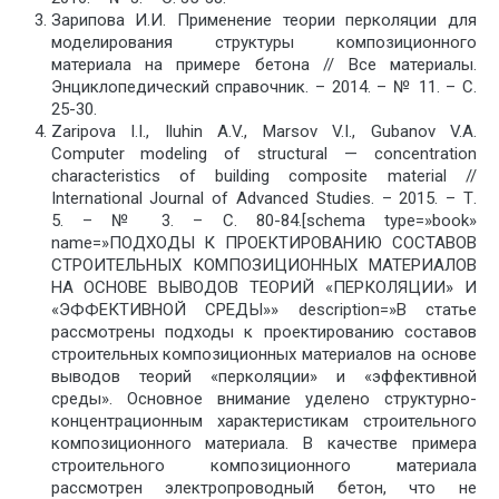
Зарипова И.И. Применение теории перколяции для
моделирования структуры композиционного
материала на примере бетона // Все материалы.
Энциклопедический справочник. – 2014. – № 11. – С.
25-30.
Zaripova I.I., Iluhin A.V., Marsov V.I., Gubanov V.A.
Computer modeling of structural — concentration
characteristics of building composite material //
International Journal of Advanced Studies. – 2015. – Т.
5. – № 3. – С. 80-84.[schema type=»book»
name=»ПОДХОДЫ К ПРОЕКТИРОВАНИЮ СОСТАВОВ
СТРОИТЕЛЬНЫХ КОМПОЗИЦИОННЫХ МАТЕРИАЛОВ
НА ОСНОВЕ ВЫВОДОВ ТЕОРИЙ «ПЕРКОЛЯЦИИ» И
«ЭФФЕКТИВНОЙ СРЕДЫ»» description=»В статье
рассмотрены подходы к проектированию составов
строительных композиционных материалов на основе
выводов теорий «перколяции» и «эффективной
среды». Основное внимание уделено структурно-
концентрационным характеристикам строительного
композиционного материала. В качестве примера
строительного композиционного материала
рассмотрен электропроводный бетон, что не