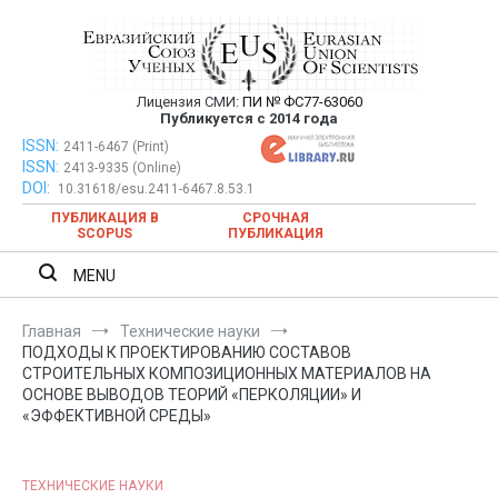
Перейти
к
содержимому
Лицензия СМИ:
ПИ № ФС77-63060
Евразийский Союз Ученых —
Публикуется с 2014 года
публикация научных статей в
ISSN:
Евразийский Союз Ученых — публикация научных статей в
2411-6467 (Print)
ISSN:
2413-9335 (Online)
ежемесячном научном журнале
ежемесячном научном журнале
DOI:
10.31618/esu.2411-6467.8.53.1
ПУБЛИКАЦИЯ В
СРОЧНАЯ
SCOPUS
ПУБЛИКАЦИЯ
MENU
Главная
Технические науки
ПОДХОДЫ К ПРОЕКТИРОВАНИЮ СОСТАВОВ
СТРОИТЕЛЬНЫХ КОМПОЗИЦИОННЫХ МАТЕРИАЛОВ НА
ОСНОВЕ ВЫВОДОВ ТЕОРИЙ «ПЕРКОЛЯЦИИ» И
«ЭФФЕКТИВНОЙ СРЕДЫ»
ТЕХНИЧЕСКИЕ НАУКИ