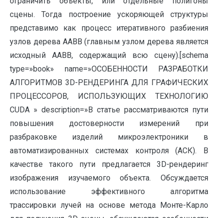
ограничить объекты, или отдельные полигоны
сцены. Тогда построение ускоряющей структуры
представимо как процесс итеративного разбиения
узлов дерева AABB (главным узлом дерева является
исходный AABB, содержащий всю сцену).[schema
type=»book» name=»ОСОБЕННОСТИ РАЗРАБОТКИ
АЛГОРИТМОВ 3D-РЕНДЕРИНГА ДЛЯ ГРАФИЧЕСКИХ
ПРОЦЕССОРОВ, ИСПОЛЬЗУЮЩИХ ТЕХНОЛОГИЮ
CUDA » description=»В статье рассматриваются пути
повышения достоверности измерений при
разбраковке изделий микроэлектроники в
автоматизированных системах контроля (АСК). В
качестве такого пути предлагается 3D-рендеринг
изображения изучаемого объекта. Обсуждается
использование эффективного алгоритма
трассировки лучей на основе метода Монте-Карло