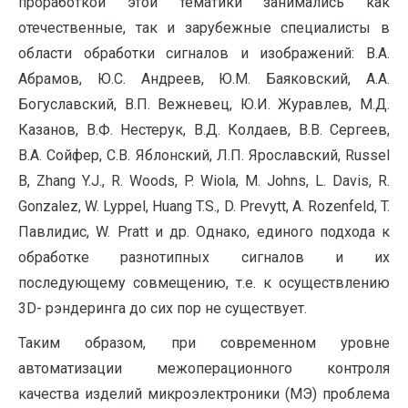
проработкой этой тематики занимались как
отечественные, так и зарубежные специалисты в
области обработки сигналов и изображений: В.А.
Абрамов, Ю.С. Андреев, Ю.М. Баяковский, А.А.
Богуславский, В.П. Вежневец, Ю.И. Журавлев, М.Д.
Казанов, В.Ф. Нестерук, В.Д. Колдаев, В.В. Сергеев,
В.А. Сойфер, С.В. Яблонский, Л.П. Ярославский, Russel
B, Zhang Y.J., R. Woods, P. Wiola, M. Johns, L. Davis, R.
Gonzalez, W. Lyppel, Huang T.S., D. Prevytt, A. Rozenfeld, T.
Павлидис, W. Pratt и др. Однако, единого подхода к
обработке разнотипных сигналов и их
последующему совмещению, т.е. к осуществлению
3D- рэндеринга до сих пор не существует.
Таким образом, при современном уровне
автоматизации межоперационного контроля
качества изделий микроэлектроники (МЭ) проблема