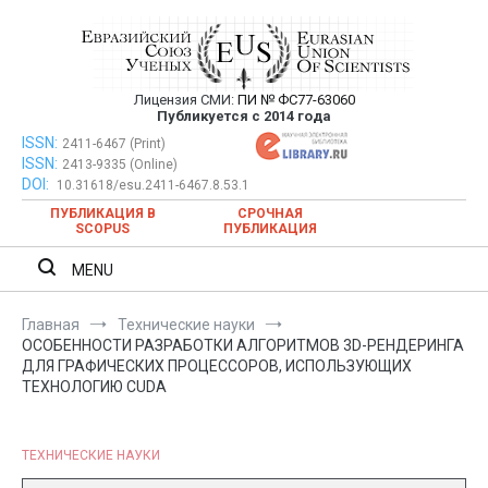
Перейти
к
содержимому
Лицензия СМИ:
ПИ № ФС77-63060
Евразийский Союз Ученых —
Публикуется с 2014 года
публикация научных статей в
ISSN:
Евразийский Союз Ученых — публикация научных статей в
2411-6467 (Print)
ISSN:
2413-9335 (Online)
ежемесячном научном журнале
ежемесячном научном журнале
DOI:
10.31618/esu.2411-6467.8.53.1
ПУБЛИКАЦИЯ В
СРОЧНАЯ
SCOPUS
ПУБЛИКАЦИЯ
MENU
Главная
Технические науки
ОСОБЕННОСТИ РАЗРАБОТКИ АЛГОРИТМОВ 3D-РЕНДЕРИНГА
ДЛЯ ГРАФИЧЕСКИХ ПРОЦЕССОРОВ, ИСПОЛЬЗУЮЩИХ
ТЕХНОЛОГИЮ CUDA
ТЕХНИЧЕСКИЕ НАУКИ