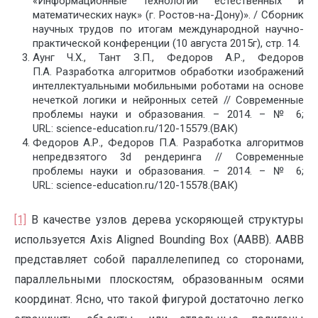
«Информационные технологии естественных и
математических наук» (г. Ростов-на-Дону)». / Сборник
научных трудов по итогам международной научно-
практической конференции (10 августа 2015г), стр. 14.
Аунг Ч.Х., Тант З.П., Федоров А.Р., Федоров
П.А. Разработка алгоритмов обработки изображений
интеллектуальными мобильными роботами на основе
нечеткой логики и нейронных сетей // Современные
проблемы науки и образования. – 2014. – № 6;
URL: science-education.ru/120-15579.(ВАК)
Федоров А.Р., Федоров П.А. Разработка алгоритмов
непредвзятого 3d рендеринга // Современные
проблемы науки и образования. – 2014. – № 6;
URL: science-education.ru/120-15578.(ВАК)
[1]
В качестве узлов дерева ускоряющей структуры
используется Axis Aligned Bounding Box (AABB). AABB
представляет собой параллелепипед со сторонами,
параллельными плоскостям, образованным осями
координат. Ясно, что такой фигурой достаточно легко