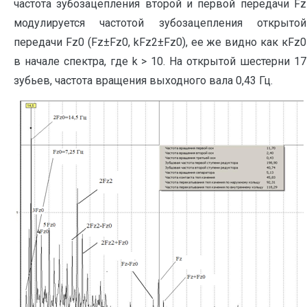
частота зубозацепления второй и первой передачи Fz
модулируется частотой зубозацепления открытой
передачи Fz0 (Fz±Fz0, kFz2±Fz0), ее же видно как кFz0
в начале спектра, где k > 10. На открытой шестерни 17
зубьев, частота вращения выходного вала 0,43 Гц.