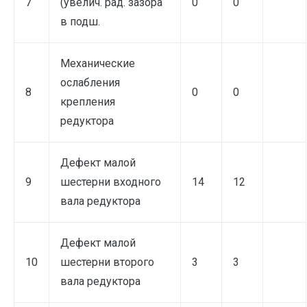
7
(увелич. рад. зазора
0
0
в подш.
Механические
ослабления
8
0
0
крепления
редуктора
Дефект малой
9
шестерни входного
14
12
вала редуктора
Дефект малой
10
шестерни второго
3
3
вала редуктора