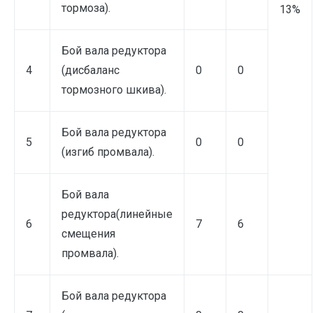
тормоза).
13%
Бой вала редуктора
4
(дисбаланс
0
0
тормозного шкива).
Бой вала редуктора
5
0
0
(изгиб промвала).
Бой вала
редуктора(линейные
6
7
6
смещения
промвала).
Бой вала редуктора