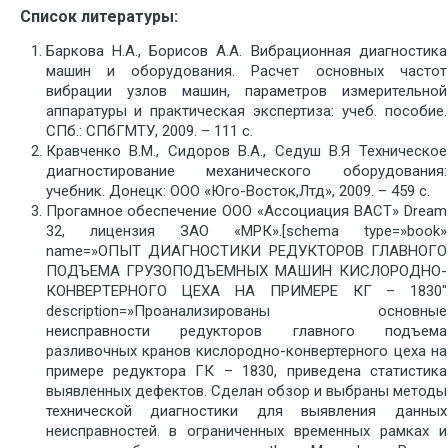
Список литературы:
Баркова Н.А., Борисов А.А. Вибрационная диагностика
машин и оборудования. Расчет основных частот
вибрации узлов машин, параметров измерительной
аппаратуры и практическая экспертиза: учеб. пособие.
СПб.: СПбГМТУ, 2009. – 111 с.
Кравченко В.М., Сидоров В.А., Седуш В.Я Техническое
диагностирование механического оборудования:
учебник. Донецк: ООО «Юго-Восток,Лтд», 2009. – 459 с.
Прогамное обеспечение ООО «Ассоциация ВАСТ» Dream
32, лицензия ЗАО «МРК».[schema type=»book»
name=»ОПЫТ ДИАГНОСТИКИ РЕДУКТОРОВ ГЛАВНОГО
ПОДЪЕМА ГРУЗОПОДЪЕМНЫХ МАШИН КИСЛОРОДНО-
КОНВЕРТЕРНОГО ЦЕХА НА ПРИМЕРЕ КГ – 1830″
description=»Проанализированы основные
неисправности редукторов главного подъема
разливочных кранов кислородно-конвертерного цеха на
примере редуктора ГК – 1830, приведена статистика
выявленных дефектов. Сделан обзор и выбраны методы
технической диагностики для выявления данных
неисправностей. в ограниченных временных рамках и