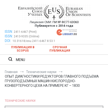
Перейти
к
содержимому
Лицензия СМИ:
ПИ № ФС77-63060
Евразийский Союз Ученых —
Публикуется с 2014 года
публикация научных статей в
ISSN:
Евразийский Союз Ученых — публикация научных статей в
2411-6467 (Print)
ISSN:
2413-9335 (Online)
ежемесячном научном журнале
ежемесячном научном журнале
DOI:
10.31618/esu.2411-6467.8.53.1
ПУБЛИКАЦИЯ В
СРОЧНАЯ
SCOPUS
ПУБЛИКАЦИЯ
MENU
Главная
Технические науки
ОПЫТ ДИАГНОСТИКИ РЕДУКТОРОВ ГЛАВНОГО ПОДЪЕМА
ГРУЗОПОДЪЕМНЫХ МАШИН КИСЛОРОДНО-
КОНВЕРТЕРНОГО ЦЕХА НА ПРИМЕРЕ КГ – 1830
ТЕХНИЧЕСКИЕ НАУКИ