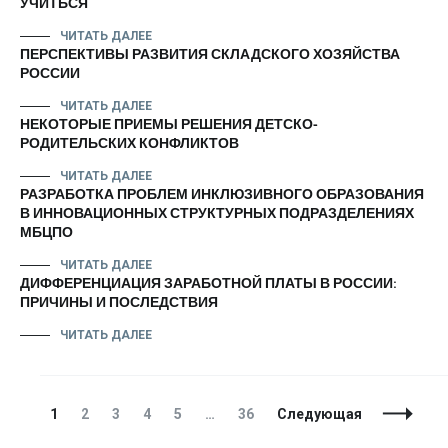
УЧИТЬСЯ
ЧИТАТЬ ДАЛЕЕ
ПЕРСПЕКТИВЫ РАЗВИТИЯ СКЛАДСКОГО ХОЗЯЙСТВА
РОССИИ
ЧИТАТЬ ДАЛЕЕ
НЕКОТОРЫЕ ПРИЕМЫ РЕШЕНИЯ ДЕТСКО-
РОДИТЕЛЬСКИХ КОНФЛИКТОВ
ЧИТАТЬ ДАЛЕЕ
РАЗРАБОТКА ПРОБЛЕМ ИНКЛЮЗИВНОГО ОБРАЗОВАНИЯ
В ИННОВАЦИОННЫХ СТРУКТУРНЫХ ПОДРАЗДЕЛЕНИЯХ
МБЦПО
ЧИТАТЬ ДАЛЕЕ
ДИФФЕРЕНЦИАЦИЯ ЗАРАБОТНОЙ ПЛАТЫ В РОССИИ:
ПРИЧИНЫ И ПОСЛЕДСТВИЯ
ЧИТАТЬ ДАЛЕЕ
Навигация
Страница
Страница
Страница
Страница
Страница
Страница
1
2
3
4
5
…
36
Следующая
по
записям