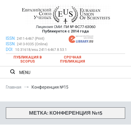
Перейти
к
содержимому
Лицензия СМИ:
ПИ № ФС77-63060
Евразийский Союз Ученых —
Публикуется с 2014 года
публикация научных статей в
ISSN:
Евразийский Союз Ученых — публикация научных статей в
2411-6467 (Print)
ISSN:
2413-9335 (Online)
ежемесячном научном журнале
ежемесячном научном журнале
DOI:
10.31618/esu.2411-6467.8.53.1
ПУБЛИКАЦИЯ В
СРОЧНАЯ
SCOPUS
ПУБЛИКАЦИЯ
MENU
Главная
Конференция №15
МЕТКА:
КОНФЕРЕНЦИЯ №15