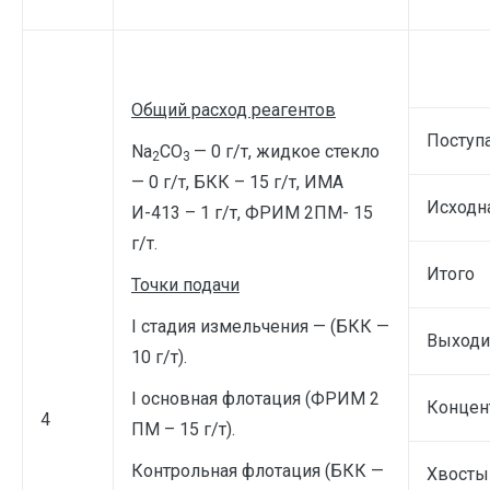
Общий расход реагентов
Поступ
Na
CO
— 0 г/т, жидкое стекло
2
3
— 0 г/т, БКК – 15 г/т, ИМА
Исходн
И-413 – 1 г/т, ФРИМ 2ПМ- 15
г/т.
Итого
Точки подачи
I стадия измельчения — (БКК —
Выходи
10 г/т).
I основная флотация (ФРИМ 2
Концен
4
ПМ – 15 г/т).
Контрольная флотация (БКК —
Хвосты