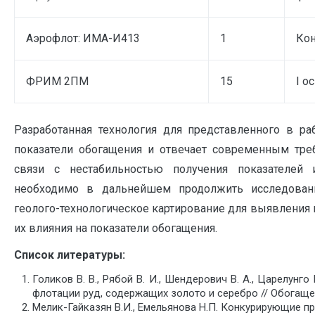
Аэрофлот: ИМА-И413
1
Кон
ФРИМ 2ПМ
15
I о
Разработанная технология для представленного в ра
показатели обогащения и отвечает современным тре
связи с нестабильностью получения показателей 
необходимо в дальнейшем продолжить исследовани
геолого-технологическое картирование для выявления 
их влияния на показатели обогащения.
Список литературы:
Голиков В. В., Рябой В. И., Шендерович В. А., Царелун
флотации руд, содержащих золото и серебро // Обогащени
Мелик-Гайказян В.И., Емельянова Н.П. Конкурирующие п