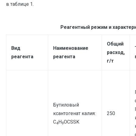
в таблице 1.
Реагентный режим и характер
Общий
Вид
Наименование
расход,
реагента
реагента
г/т
Бутиловый
ксантогенат калия:
250
C
Н
OCSSK
4
9