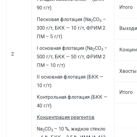
Итого
90 г/т).
Песковая флотация (Na
CO
–
2
3
300 г/т, БКК — 10 г/т, ФРИМ 2
Выходи
ПМ – 5 г/т).
I основная флотация (Na
CO
–
Концен
2
3
2
500 г/т, БКК — 50 г/т, ФРИМ 2
ПМ – 10 г/т).
Хвосты
II основная флотация (БКК —
10 г/т).
Итого
Контрольная флотация (БКК —
40 г/т).
Концентрация реагентов
Na
CO
– 10 %, жидкое стекло
2
3