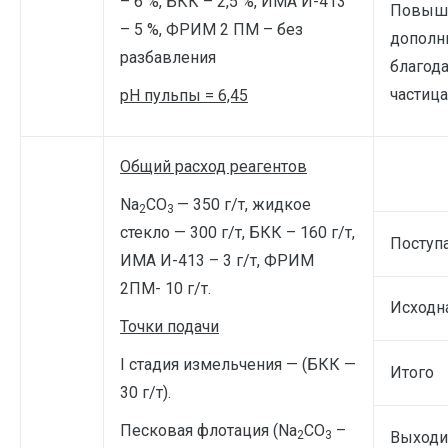
– 6 %, БКК – 2,5 %, ИМА И-413
Повыше
– 5 %, ФРИМ 2 ПМ – без
дополн
разбавления
благода
частиц
рН пульпы = 6,45
Общий расход реагентов
Na
CO
— 350 г/т, жидкое
2
3
стекло — 300 г/т, БКК – 160 г/т,
Поступ
ИМА И-413 – 3 г/т, ФРИМ
2ПМ- 10 г/т.
Исходн
Точки подачи
I стадия измельчения — (БКК —
Итого
30 г/т).
Песковая флотация (Na
CO
–
2
3
Выходи