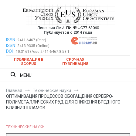
Перейти
к
содержимому
Лицензия СМИ:
ПИ № ФС77-63060
Евразийский Союз Ученых —
Публикуется с 2014 года
публикация научных статей в
ISSN:
Евразийский Союз Ученых — публикация научных статей в
2411-6467 (Print)
ISSN:
2413-9335 (Online)
ежемесячном научном журнале
ежемесячном научном журнале
DOI:
10.31618/esu.2411-6467.8.53.1
ПУБЛИКАЦИЯ В
СРОЧНАЯ
SCOPUS
ПУБЛИКАЦИЯ
MENU
Главная
Технические науки
ОПТИМИЗАЦИЯ ПРОЦЕССОВ ОБОГАЩЕНИЯ СЕРЕБРО-
ПОЛИМЕТАЛЛИЧЕСКИХ РУД ДЛЯ СНИЖЕНИЯ ВРЕДНОГО
ВЛИЯНИЯ ШЛАМОВ
ТЕХНИЧЕСКИЕ НАУКИ