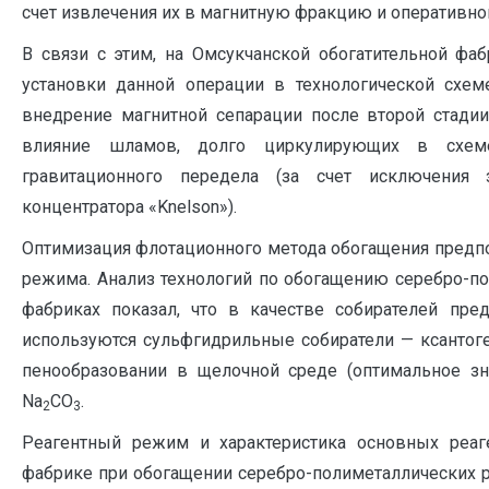
счет извлечения их в магнитную фракцию и оперативно
В связи с этим, на Омсукчанской обогатительной фа
установки данной операции в технологической схеме
внедрение магнитной сепарации после второй стадии
влияние шламов, долго циркулирующих в схеме
гравитационного передела (за счет исключения
концентратора «Knelson»).
Оптимизация флотационного метода обогащения предп
режима. Анализ технологий по обогащению серебро-по
фабриках показал, что в качестве собирателей пр
используются сульфгидрильные собиратели — ксантог
пенообразовании в щелочной среде (оптимальное зн
Na
C
O
.
2
3
Реагентный режим и характеристика основных реаг
фабрике при обогащении серебро-полиметаллических р