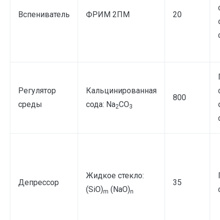
Вспениватель
ФРИМ 2ПМ
20
Регулятор
Кальцинированная
800
среды
сода: Na
CO
2
3
Жидкое стекло:
Депрессор
35
(SiO)
(NaO)
m
n