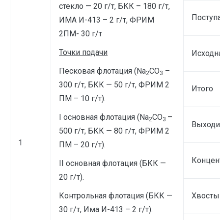
стекло — 20 г/т, БКК – 180 г/т,
Поступ
ИМА И-413 – 2 г/т, ФРИМ
2ПМ- 30 г/т
Точки подачи
Исходн
Песковая флотация (Na
CO
–
2
3
300 г/т, БКК — 50 г/т, ФРИМ 2
Итого
ПМ – 10 г/т).
I основная флотация (Na
CO
–
2
3
Выходи
500 г/т, БКК — 80 г/т, ФРИМ 2
1
ПМ – 20 г/т).
Концен
II основная флотация (БКК —
20 г/т).
Контрольная флотация (БКК —
Хвосты
30 г/т, Има И-413 – 2 г/т).