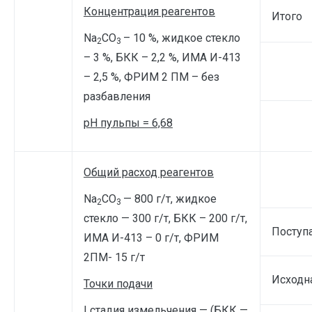
Концентрация реагентов
Итого
Na
CO
– 10 %, жидкое стекло
2
3
– 3 %, БКК – 2,2 %, ИМА И-413
– 2,5 %, ФРИМ 2 ПМ – без
разбавления
рН пульпы = 6,68
Общий расход реагентов
Na
CO
— 800 г/т, жидкое
2
3
стекло — 300 г/т, БКК – 200 г/т,
Поступ
ИМА И-413 – 0 г/т, ФРИМ
2ПМ- 15 г/т
Исходн
Точки подачи
I стадия измельчения — (БКК —