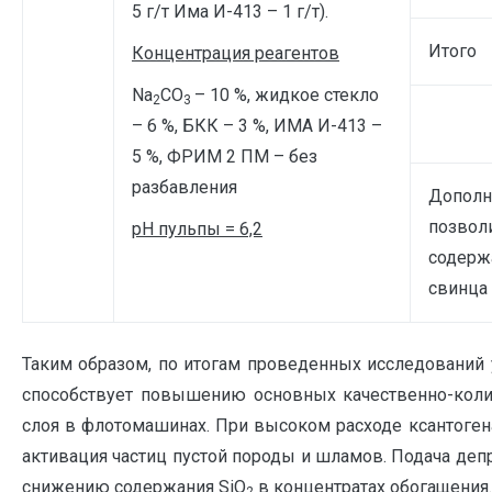
5 г/т Има И-413 – 1 г/т).
Итого
Концентрация реагентов
Na
CO
– 10 %, жидкое стекло
2
3
– 6 %, БКК – 3 %, ИМА И-413 –
5 %, ФРИМ 2 ПМ – без
разбавления
Дополн
позвол
рН пульпы = 6,2
содерж
свинца 
Таким образом, по итогам проведенных исследований у
способствует повышению основных качественно-колич
слоя в флотомашинах. При высоком расходе ксантогена
активация частиц пустой породы и шламов. Подача депр
снижению содержания SiO
в концентратах обогащения.