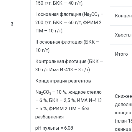
150 г/т, БКК — 40 г/т).
I основная флотация (Na
CO
–
Концен
2
3
200 г/т, БКК — 60 г/т, ФРИМ 2
3
ПМ – 10 г/т).
Хвосты
II основная флотация (БКК —
10 г/т).
Итого
Контрольная флотация (БКК —
30 г/т Има И-413 – 3 г/т).
Концентрация реагентов
Na
CO
– 10 %, жидкое стекло
2
3
Cнижени
– 6 %, БКК – 2,5 %, ИМА И-413
дополн
– 5 %, ФРИМ 2 ПМ – без
концент
разбавления
(план 1
рН пульпы = 6,08
свинца 