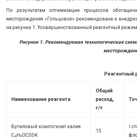
2
По результатам оптимизации процессов обогащени
месторождения «Гольцовое» рекомендована к внедрен
на рисунке 1. Усовершенствованный реагентный режим 
Рисунок 1. Рекомендуемая технологическая схем
месторождени
Реагентный р
Общий
Наименование реагента
расход,
Точ
г/т
Бутиловый ксантогенат калия:
I с
15
C
Н
OCSSK
фло
4
9