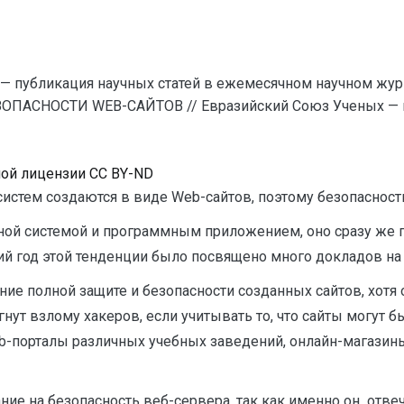
— публикация научных статей в ежемесячном научном жур
ОПАСНОСТИ WEB-САЙТОВ // Евразийский Союз Ученых — п
ной лицензии CC BY-ND
тем создаются в виде Web-сайтов, поэтому безопасности
нной системой и программным приложением, оно сразу же
ний год этой тенденции было посвящено много докладов на
ие полной защите и безопасности созданных сайтов, хотя о
ут взлому хакеров, если учитывать то, что сайты могут бы
b-порталы различных учебных заведений, онлайн-магазин
ие на безопасность веб-сервера, так как именно он отвеч