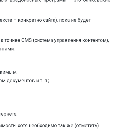
те – конкретно сайта), пока не будет
а точнее CMS (система управления контентом),
нтами.
ржимым;
 документов и т. п.;
тернете.
мости: хотя необходимо так же (отметить)