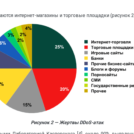
ются интернет-магазины и торговые площадки (рисунок 2) 
Рисунок 2 — Жертвы DDoS-атак
ными Лабораторией Касперского [4], около 90% выявле