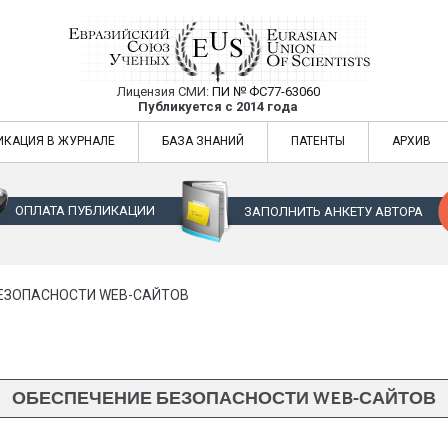
Лицензия СМИ:
ПИ № ФС77-63060
Евразийский Союз Ученых — публикация
Публикуется с 2014 года
жур
Евразийский Союз Ученых — публикация научных статей в ежемес
ИКАЦИЯ В ЖУРНАЛЕ
БАЗА ЗНАНИЙ
ПАТЕНТЫ
АРХИВ
ОПЛАТА ПУБЛИКАЦИИ
ЗАПОЛНИТЬ АНКЕТУ АВТОРА
ЕЗОПАСНОСТИ WEB-САЙТОВ
ОБЕСПЕЧЕНИЕ БЕЗОПАСНОСТИ WEB-САЙТОВ