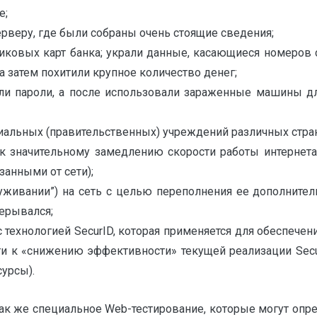
е;
рверу, где были собраны очень стоящие сведения;
тиковых карт банка; украли данные, касающиеся номеров 
а затем похитили крупное количество денег;
ли пароли, а после использовали зараженные машины дл
иальных (правительственных) учреждений различных стран
к значительному замедлению скорости работы интернета (
занными от сети);
бслуживании”) на сеть с целью переполнения ее дополнит
ерывался;
с технологией SecurID, которая применяется для обеспеч
ти к «снижению эффективности» текущей реализации Secur
урсы).
ак же специальное Web-тестирование, которые могут оп