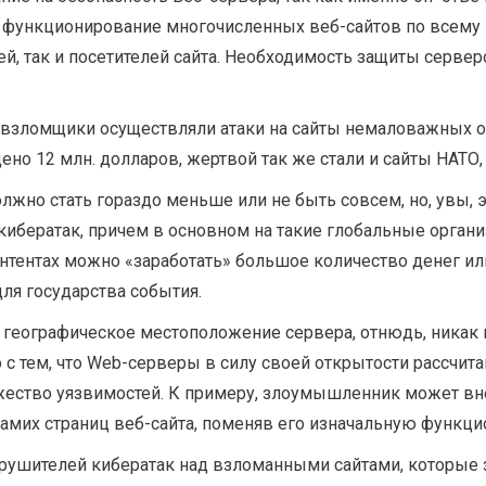
 функционирование многочисленных веб-сайтов по всему ми
й, так и посетителей сайта. Необходимость защиты серве
взломщики осуществляли атаки на сайты немаловажных орг
адено 12 млн. долларов, жертвой так же стали и сайты НАТО
олжно стать гораздо меньше или не быть совсем, но, увы, эт
кибератак, причем в основном на такие глобальные орган
 контентах можно «заработать» большое количество денег 
ля государства события.
географическое местоположение сервера, отнюдь, никак не
о с тем, что Web-серверы в силу своей открытости рассч
ество уязвимостей. К примеру, злоумышленник может вне
самих страниц веб-сайта, поменяв его изначальную функци
ушителей кибератак над взломанными сайтами, которые з