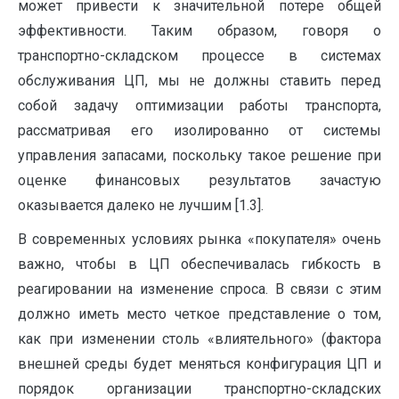
может привести к значительной потере об­щей
эффективности. Таким образом, говоря о
транспортно-складском процессе в системах
обслуживания ЦП, мы не должны ставить пе­ред
собой задачу оптимизации работы транс­порта,
рассматривая его изолированно от сис­темы
управления запасами, поскольку такое решение при
оценке финансовых результатов зачастую
оказывается далеко не лучшим [1.3].
В современных условиях рынка «покупа­теля» очень
важно, чтобы в ЦП обеспечивалась гибкость в
реагировании на изменение спроса. В связи с этим
должно иметь место четкое пред­ставление о том,
как при изменении столь «вли­ятельного» (фактора
внешней среды будет ме­няться конфигурация ЦП и
порядок организа­ции транспортно-складских