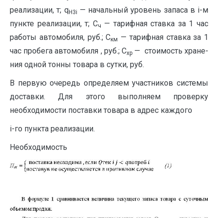
реализации, т; q
— на­чальный уровень запаса в i-м
Н3
i
пункте реализа­ции, т; С
— тарифная ставка за 1 час
ч
работы ав­томобиля, руб.; С
— тарифная ставка за 1
км
час пробега автомобиля , руб.; С
— стоимость хране­
хр
ния одной тонны товара в сутки, руб.
В первую очередь определяем участников системы
доставки. Для этого выполняем про­верку
необходимости поставки товара в адрес каждого
i-го пункта реализации.
Необходимость