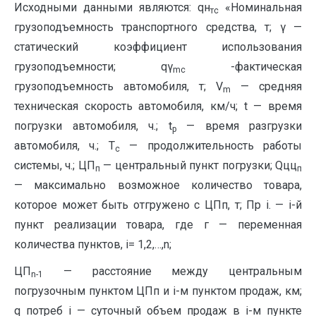
Исходными данными являются: qн
«Но­минальная
тс
грузоподъемность транспортного средства, т; γ —
статический коэффициент ис­пользования
грузоподъемности; qγ
-факти­ческая
mc
грузоподъемность автомобиля, т; V
— средняя
m
техническая скорость автомобиля, км/ч; t — время
погрузки автомобиля, ч.; t
— время разгрузки
p
автомобиля, ч.; Т
— продол­жительность работы
с
системы, ч.; ЦП
— цент­ральный пункт погрузки; Qцц
п
п
— максимально возможное количество товара,
которое может быть отгружено с ЦПп, т; Пр i. — i-й
пункт реа­лизации товара, где г — переменная
количества пунктов, i= 1,2,…,n;
ЦП
— расстояние между центральным
n
-1
погрузочным пунктом ЦПп и i-м пунктом продаж, км;
q потреб i — суточный объем продаж в i-м пункте