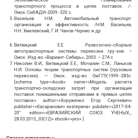
Экономическое Планирование
транспортного процесса в цепях поставок. /-
Омск.:СибАДИ-2009.-320 с.
Васильев Н.М. Автомобильный транспорт:
организация и эффективность /Н.М. Васильев,
Н.Н. Хмелевский, Г.И. Чанов-Чернис и др.
Витвицкий Е.Е. Развозочно-сборные
автотранспортные системы перевозки гру-зов. –
Омск: Изд-во «Вариант-Сибирь», 2003. – 274 с.
Николин В.И., Витвицкий Е.Е., Мочалин С.М., Ланьков
Н.И. Основы теории транспортных систем (грузовые
перевозки). — Омск.: изд-во ОмГПУ,1999.-283с.
[schema type=»book» name=»Модель расчета
транспортно-складских затрат при организации
поставок помашинными отправками в прямых цепях
поставок» author=»Хоруженко Егор Сергеевич»
publisher=»басаранович екатерина» pubdate=»2017-04-
20″ edition=»ЕВРАЗИЙСКИЙ СОЮЗ УЧЕНЫХ_
28.03.2015_03(12)» ebook=»yes» ]