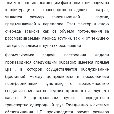
том. что основополагающим факто­ром. влияющим на
конфигурацию транспортно-складских затрат,
является размер заказываемой партии,
предъявляемой к перевозке. Этот фактор в свою
очередь зависит как от объема потребления за
рассматриваемый период (сут­ки), так и от текущею
товарного запаса в пунк­тах реализации.
Формулировка задачи построения модели
производится следующим образом: имеется пря­мая
ЦП , в которой осуществляется обслужива­ние
(доставка) между центральным и несколь­кими
периферийными пунктами, с возможнос­тью
создания в местах последних страхового и текущего
запаса. В центральном пункте сосре­доточен
транспортно однородный груз. Ежеднев­но в системе
обслуживания ЦП производится расчет размера