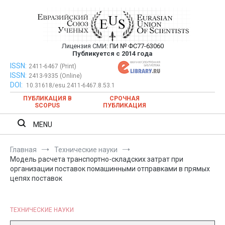
Перейти
к
содержимому
Лицензия СМИ:
ПИ № ФС77-63060
Евразийский Союз Ученых —
Публикуется с 2014 года
публикация научных статей в
ISSN:
Евразийский Союз Ученых — публикация научных статей в
2411-6467 (Print)
ISSN:
2413-9335 (Online)
ежемесячном научном журнале
ежемесячном научном журнале
DOI:
10.31618/esu.2411-6467.8.53.1
ПУБЛИКАЦИЯ В
СРОЧНАЯ
SCOPUS
ПУБЛИКАЦИЯ
MENU
Главная
Технические науки
Модель расчета транспортно-складских затрат при
организации поставок помашинными отправками в прямых
цепях поставок
ТЕХНИЧЕСКИЕ НАУКИ