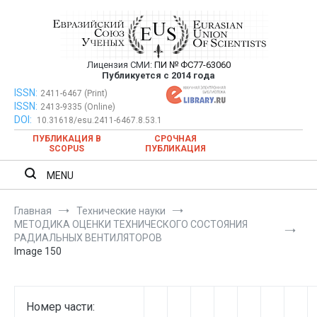
Перейти
к
содержимому
Лицензия СМИ:
ПИ № ФС77-63060
Евразийский Союз Ученых —
Публикуется с 2014 года
публикация научных статей в
ISSN:
Евразийский Союз Ученых — публикация научных статей в
2411-6467 (Print)
ISSN:
2413-9335 (Online)
ежемесячном научном журнале
ежемесячном научном журнале
DOI:
10.31618/esu.2411-6467.8.53.1
ПУБЛИКАЦИЯ В
СРОЧНАЯ
SCOPUS
ПУБЛИКАЦИЯ
MENU
Главная
Технические науки
МЕТОДИКА ОЦЕНКИ ТЕХНИЧЕСКОГО СОСТОЯНИЯ
РАДИАЛЬНЫХ ВЕНТИЛЯТОРОВ
Image 150
Номер части: