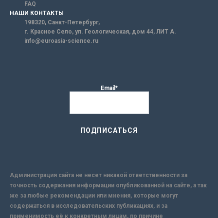
FAQ
НАШИ КОНТАКТЫ
198320, Санкт-Петербург,
г. Красное Село, ул. Геологическая, дом 44, ЛИТ А.
info@euroasia-science.ru
Email*
Администрация сайта не несет никакой ответственности за
точность содержания информации опубликованной на сайте, а так
же за любые рекомендации или мнения, которые могут
содержаться в исследовательских публикациях, и за
применимость её к конкретным лицам, по причине