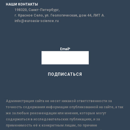
НАШИ КОНТАКТЫ
198320, Санкт-Петербург,
г. Красное Село, ул. Геологическая, дом 44, ЛИТ А.
info@euroasia-science.ru
Email*
Администрация сайта не несет никакой ответственности за
точность содержания информации опубликованной на сайте, а так
же за любые рекомендации или мнения, которые могут
содержаться в исследовательских публикациях, и за
применимость её к конкретным лицам, по причине