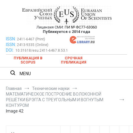
Перейти
к
содержимому
Лицензия СМИ:
ПИ № ФС77-63060
Евразийский Союз Ученых —
Публикуется с 2014 года
публикация научных статей в
ISSN:
Евразийский Союз Ученых — публикация научных статей в
2411-6467 (Print)
ISSN:
2413-9335 (Online)
ежемесячном научном журнале
ежемесячном научном журнале
DOI:
10.31618/esu.2411-6467.8.53.1
ПУБЛИКАЦИЯ В
СРОЧНАЯ
SCOPUS
ПУБЛИКАЦИЯ
MENU
Главная
Технические науки
МАТЕМАТИЧЕСКОЕ ПОСТРОЕНИЕ ВОЛОКОННОЙ
РЕШЁТКИ БРЭГГА С ТРЕУГОЛЬНЫМ И ВОГНУТЫМ
КОНТУРОМ
Image 42