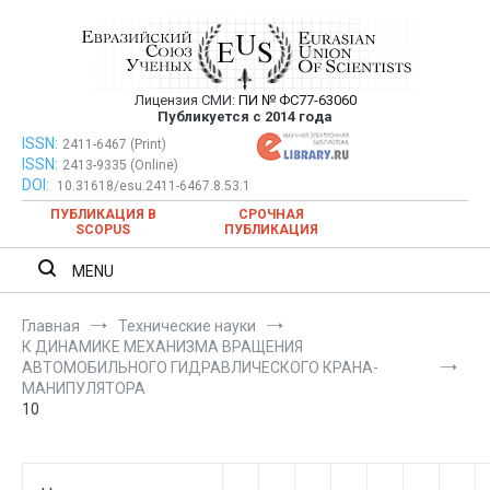
Перейти
к
содержимому
Лицензия СМИ:
ПИ № ФС77-63060
Евразийский Союз Ученых —
Публикуется с 2014 года
публикация научных статей в
ISSN:
Евразийский Союз Ученых — публикация научных статей в
2411-6467 (Print)
ISSN:
2413-9335 (Online)
ежемесячном научном журнале
ежемесячном научном журнале
DOI:
10.31618/esu.2411-6467.8.53.1
ПУБЛИКАЦИЯ В
СРОЧНАЯ
SCOPUS
ПУБЛИКАЦИЯ
MENU
Главная
Технические науки
К ДИНАМИКЕ МЕХАНИЗМА ВРАЩЕНИЯ
АВТОМОБИЛЬНОГО ГИДРАВЛИЧЕСКОГО КРАНА-
МАНИПУЛЯТОРА
10