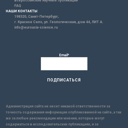
Всероссийские научные публикации
FAQ
НАШИ КОНТАКТЫ
198320, Санкт-Петербург,
г. Красное Село, ул. Геологическая, дом 44, ЛИТ А.
info@euroasia-science.ru
Email*
Администрация сайта не несет никакой ответственности за
точность содержания информации опубликованной на сайте, а так
же за любые рекомендации или мнения, которые могут
содержаться в исследовательских публикациях, и за