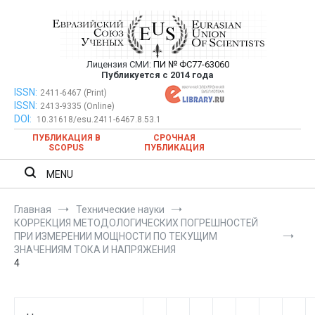
Перейти
к
содержимому
Лицензия СМИ:
ПИ № ФС77-63060
Евразийский Союз Ученых —
Публикуется с 2014 года
публикация научных статей в
ISSN:
Евразийский Союз Ученых — публикация научных статей в
2411-6467 (Print)
ISSN:
2413-9335 (Online)
ежемесячном научном журнале
ежемесячном научном журнале
DOI:
10.31618/esu.2411-6467.8.53.1
ПУБЛИКАЦИЯ В
СРОЧНАЯ
SCOPUS
ПУБЛИКАЦИЯ
MENU
Главная
Технические науки
КОРРЕКЦИЯ МЕТОДОЛОГИЧЕСКИХ ПОГРЕШНОСТЕЙ
ПРИ ИЗМЕРЕНИИ МОЩНОСТИ ПО ТЕКУЩИМ
ЗНАЧЕНИЯМ ТОКА И НАПРЯЖЕНИЯ
4