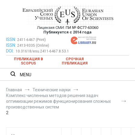
Перейти
к
содержимому
Лицензия СМИ:
ПИ № ФС77-63060
Евразийский Союз Ученых —
Публикуется с 2014 года
публикация научных статей в
ISSN:
Евразийский Союз Ученых — публикация научных статей в
2411-6467 (Print)
ISSN:
2413-9335 (Online)
ежемесячном научном журнале
ежемесячном научном журнале
DOI:
10.31618/esu.2411-6467.8.53.1
ПУБЛИКАЦИЯ В
СРОЧНАЯ
SCOPUS
ПУБЛИКАЦИЯ
MENU
Главная
Технические науки
Комплекс численных методов решения задач
оптимизации режимов функционирования сложных
производственных систем
2