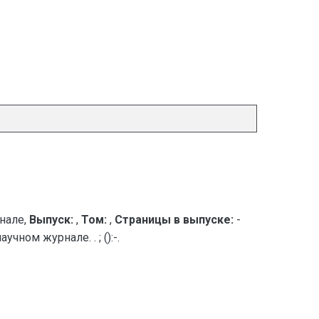
нале,
Выпуск:
,
Том:
,
Страницы в выпуске:
-
ном журнале. . ; ():-.