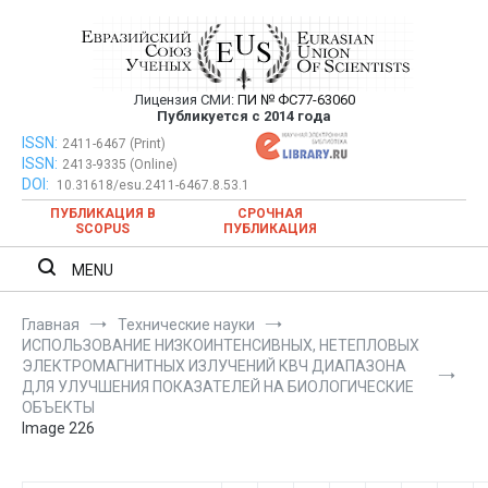
Перейти
к
содержимому
Лицензия СМИ:
ПИ № ФС77-63060
Евразийский Союз Ученых —
Публикуется с 2014 года
публикация научных статей в
ISSN:
Евразийский Союз Ученых — публикация научных статей в
2411-6467 (Print)
ISSN:
2413-9335 (Online)
ежемесячном научном журнале
ежемесячном научном журнале
DOI:
10.31618/esu.2411-6467.8.53.1
ПУБЛИКАЦИЯ В
СРОЧНАЯ
SCOPUS
ПУБЛИКАЦИЯ
MENU
Главная
Технические науки
ИСПОЛЬЗОВАНИЕ НИЗКОИНТЕНСИВНЫХ, НЕТЕПЛОВЫХ
ЭЛЕКТРОМАГНИТНЫХ ИЗЛУЧЕНИЙ КВЧ ДИАПАЗОНА
ДЛЯ УЛУЧШЕНИЯ ПОКАЗАТЕЛЕЙ НА БИОЛОГИЧЕСКИЕ
ОБЪЕКТЫ
Image 226